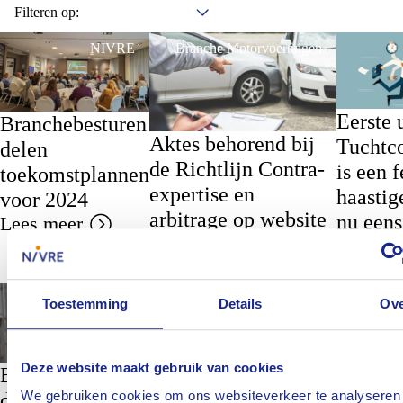
Filteren op:
NIVRE
Branche Motorvoertuigen
Eerste 
Branchebesturen
Aktes behorend bij
Tuchtc
delen
de Richtlijn Contra-
is een f
toekomstplannen
expertise en
haastig
voor 2024
arbitrage op website
nu eens
Lees meer
Lees meer
goed
Lees me
Bestuur
Duurzaam Schadeherstel
Duurzaa
Toestemming
Details
Ov
Schadehe
Deze website maakt gebruik van cookies
Groeie
Blog van
CED/EMN:
bewustz
We gebruiken cookies om ons websiteverkeer te analyseren
directeur Susan