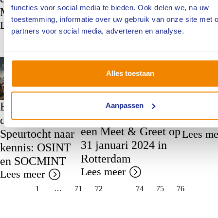
Eigenaarschap en
functies voor social media te bieden. Ook delen we, na uw
noodza
Mogony
toestemming, informatie over uw gebruik van onze site met 
verantwoordelijkheid
duurza
Lees meer
partners voor social media, adverteren en analyse.
zijn cruciaal
schadeh
Lees meer
Lees me
Branche Brand
NIVRE Start
Branche
Alles toestaan
Toedrach
Expertise
Aanpassen
Kwartaa
NIVRE Start houdt
carrousel |
Toedra
een Meet & Greet op
Speurtocht naar
Lees me
31 januari 2024 in
kennis: OSINT
Rotterdam
en SOCMINT
Lees meer
Lees meer
1
…
71
72
73
74
75
76