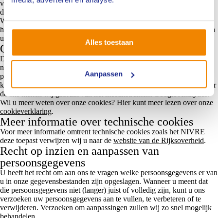
van uw bezoek in zogenaamde logfiles bijgehouden. Denk hierbij aan
de opgevraagde pagina, IP-adres, tijdstip, browsertype en dergelijke.
Wij gaan niet na wie welk IP-adres op welk moment gebruikt en wij
herleiden deze gegevens dus niet tot uw persoon. Deze logfiles dienen
uitsluitend voor de analyses voor de website.
Alles toestaan
Cookies
Deze website maakt alleen gebruik van technische cookies die
noodzakelijk zijn om de website goed te laten werken. Daarnaast
Aanpassen
passen we cookies bijvoorbeeld toe om het gebruik van de website te
kunnen analyseren en de gebruikersvriendelijkheid te verbeteren. Voor
de site maken wij gebruik van het meetinstrument Google Analytics.
Wil u meer weten over onze cookies? Hier kunt meer lezen over onze
cookieverklaring
.
Meer informatie over technische cookies
Voor meer informatie omtrent technische cookies zoals het NIVRE
deze toepast verwijzen wij u naar de
website van de Rijksoverheid
.
Recht op inzien en aanpassen van
persoonsgegevens
U heeft het recht om aan ons te vragen welke persoonsgegevens er van
u in onze gegevensbestanden zijn opgeslagen. Wanneer u meent dat
die persoonsgegevens niet (langer) juist of volledig zijn, kunt u ons
verzoeken uw persoonsgegevens aan te vullen, te verbeteren of te
verwijderen. Verzoeken om aanpassingen zullen wij zo snel mogelijk
behandelen.