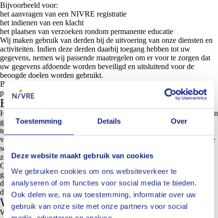
Bijvoorbeeld voor:
het aanvragen van een NIVRE registratie
het indienen van een klacht
het plaatsen van verzoeken rondom permanente educatie
Wij maken gebruik van derden bij de uitvoering van onze diensten en
activiteiten. Indien deze derden daarbij toegang hebben tot uw
gegevens, nemen wij passende maatregelen om er voor te zorgen dat
uw gegevens afdoende worden beveiligd en uitsluitend voor de
beoogde doelen worden gebruikt.
Buiten deze doelen verstrekt het NIVRE in geen geval
persoonsgegevens aan derden.
Beveiliging
Het NIVRE heeft passende technische en organisatorische maatregelen
Toestemming
Details
Over
genomen om de door u verstrekte persoonsgegevens te beschermen
tegen onrechtmatig gebruik. Uw gegevens worden via beveiligde
verbindingen verzonden over het internet en opgeslagen op beveiligde
servers. De persoonsgegevens worden afgeschermd van
Deze website maakt gebruik van cookies
zoekmachines.
Onze werknemers zijn verplicht om de vertrouwelijkheid van uw
We gebruiken cookies om ons websiteverkeer te
gegevens te respecteren. Deze verplichting leggen we ook op aan
analyseren of om functies voor social media te bieden.
derden die door ons worden ingeschakeld voor het uitvoeren van
diensten en activiteiten.
Ook delen we, na uw toestemming, informatie over uw
Website bezoek
gebruik van onze site met onze partners voor social
Wanneer u onze website bezoekt worden de technische kenmerken
media, adverteren en analyse.