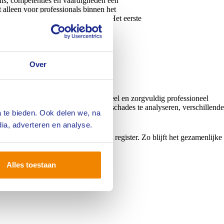
is, competenties en vaardigheden een
 alleen voor professionals binnen het
es: de branchespecifieke addenda. Het eerste
Over
undigheid, een onafhankelijk oordeel en zorgvuldig professioneel
er nodig is om bijvoorbeeld complexe schades te analyseren, verschillende
 te bieden. Ook delen we, na
dere ontwikkeling van het beroep.
ia, adverteren en analyse.
erschillende disciplines binnen het register. Zo blijft het gezamenlijke
Alles toestaan