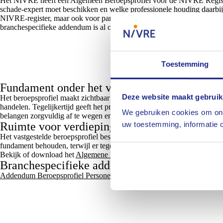
Het NIVRE heeft een Algemeen Beroepsprofiel voor de NIVRE Register-
schade-expert moet beschikken en welke professionele houding daarbij h
NIVRE-register, maar ook voor partijen daarbuiten. Naast dit Algemen
branchespecifieke addendum is al ontwikkeld, namelijk voor de branc
Toestemming
Fundament onder het vak
Deze website maakt gebruik
Het beroepsprofiel maakt zichtbaar wat de beroepsgroep verbindt. Ong
handelen. Tegelijkertijd geeft het profiel inzicht in de complexiteit va
We gebruiken cookies om ons
belangen zorgvuldig af te wegen en tot een goed onderbouwd oordeel t
Ruimte voor verdieping
uw toestemming, informatie o
Het vastgestelde beroepsprofiel beschrijft de gezamenlijke basis van het
fundament behouden, terwijl er tegelijkertijd ruimte is voor verdieping
Bekijk of download het
Algemene Beroepsprofiel
.
Branchespecifieke addenda
Addendum Beroepsprofiel Personenschade (PDF)
.