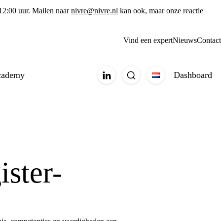
 12:00 uur. Mailen naar
nivre@nivre.nl
kan ook, maar onze reactie
Vind een expert
Nieuws
Contact
cademy
Dashboard
ster-