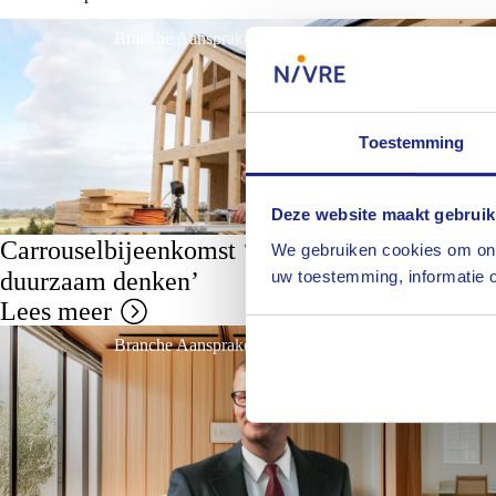
Branche Aansprakelijkheid/Technische Varia (ATV)
Toestemming
Deze website maakt gebruik
Carrouselbijeenkomst ‘Slim werken,
We gebruiken cookies om ons
uw toestemming, informatie o
duurzaam denken’
Lees meer
Branche Aansprakelijkheid/Technische Varia (ATV)