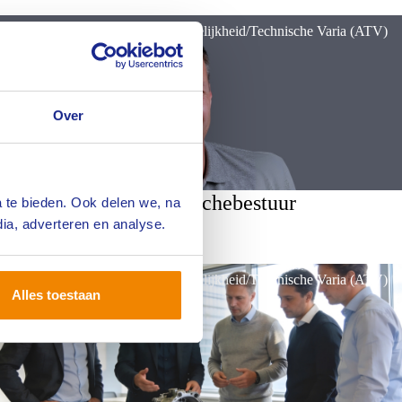
Branche Aansprakelijkheid/Technische Varia (ATV)
Over
Nieuws vanuit het branchebestuur
 te bieden. Ook delen we, na
ia, adverteren en analyse.
ATV/Agrarisch MB&I
Lees meer
Branche Aansprakelijkheid/Technische Varia (ATV)
Alles toestaan