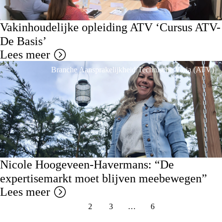
Vakinhoudelijke opleiding ATV ‘Cursus ATV-
De Basis’
Lees meer
Branche Aansprakelijkheid/Technische Varia (ATV)
Nicole Hoogeveen-Havermans: “De
expertisemarkt moet blijven meebewegen”
Lees meer
1
2
3
…
6