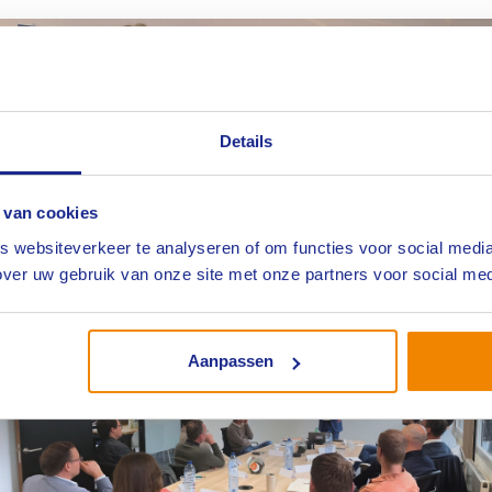
Branche Aansprakelijkheid/Technische Varia (ATV)
Details
 van cookies
Branchebestuur in gesprek over verbinding
 websiteverkeer te analyseren of om functies voor social media
ver uw gebruik van onze site met onze partners voor social med
met de achterban
Lees meer
Branche Aansprakelijkheid/Technische Varia (ATV)
Aanpassen