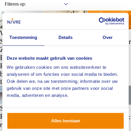
Filteren op:
Branche Marine
Branche Marine
Branche Marine
Website
Vacature
Achter de
Toestemming
Details
Over
Stichting
branchebestuur
schermen bij
Zeevaart-
Marine
OdinSpire
Binnenvaart-
Lees meer
Lees meer
Deze website maakt gebruik van cookies
Pleziervaart
We gebruiken cookies om ons websiteverkeer te
bijna live
analyseren of om functies voor social media te bieden.
Lees meer
Ook delen we, na uw toestemming, informatie over uw
gebruik van onze site met onze partners voor social
Branche Marine
Branche Marine
Branche Marine
media, adverteren en analyse.
Sander
Afscheid van
Bedanklunch
Passchier: een
René van Dijk:
voor René van
Alles toestaan
rustige kracht
een voorzitter
Dijk en Kees