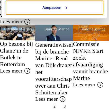
met hart voor
met hart voor
den Ouden
het maritieme
Aanpassen
het vak
Lees meer
vak
Lees meer
Lees meer
Branche Marine
Branche Marine
Branche Marine
Op bezoek bij
Commissie
Generatiewissel
Chane in de
NIVRE Start
bij de branche
Botlek te
zoekt
Marine: René
Rotterdam
afvaardiging
van Dijk draagt
Lees meer
vanuit branche
het
Marine
voorzitterschap
Lees meer
over aan Chris
Schuitemaker
Lees meer
1
2
3