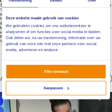
duurzaam denken’
Toestemming
Details
Over
Ten tweede wil ik jullie aandacht vragen voor de carrouselbijeenkomst
‘Slim werken, duurzaam denken’. Er is een nieuwe datum bekend: 22
september 2026. Kom vooral je licht opsteken en je kennis verrijken.
Deze website maakt gebruik van cookies
We hebben weer een gevarieerd programma voor jullie gemaakt. Op
de website van het NIVRE vind je de laatste informatie over deze
We gebruiken cookies om ons websiteverkeer te
bijeenkomst. Daar kun je je ook inschrijven. De bijeenkomst levert je –
analyseren of om functies voor social media te bieden.
als je de afsluitende toets haalt – 4 PE-punten op.
Paul Schrijver
Ook delen we, na uw toestemming, informatie over uw
Voorzitter branchebestuur
gebruik van onze site met onze partners voor social
media, adverteren en analyse.
Alles toestaan
Anderen bekeken ook
Bekijk alles
Aanpassen
Nieuws