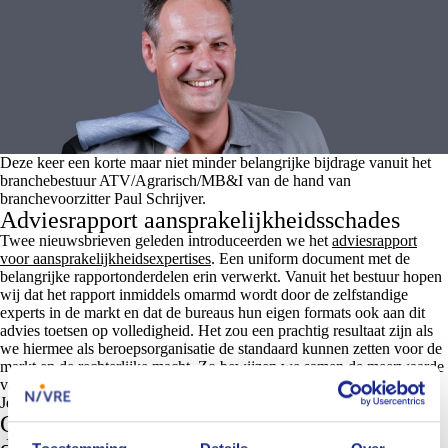
Deze keer een korte maar niet minder belangrijke bijdrage vanuit het
branchebestuur ATV/Agrarisch/MB&I van de hand van
branchevoorzitter Paul Schrijver.
Adviesrapport aansprakelijkheidsschades
Twee nieuwsbrieven geleden introduceerden we het
adviesrapport
voor aansprakelijkheidsexpertises
.
Een uniform document met de
belangrijke rapportonderdelen erin verwerkt. Vanuit het bestuur hopen
wij dat het rapport inmiddels omarmd wordt door de zelfstandige
experts in de markt en dat de bureaus hun eigen formats ook aan dit
advies toetsen op volledigheid. Het zou een prachtig resultaat zijn als
we hiermee als beroepsorganisatie de standaard kunnen zetten voor de
markt en de rechterlijke macht. Zo bewijzen we samen de meerwaarde
van ons register.
Je kan het adviesrapport
hier
vinden.
Carrouselbijeenkomst ‘Slim werken,