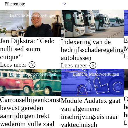
Filteren op:
Branche Motorvoertuigen
Branche Motorvoertuigen
E
Jan Dijkstra: “Cedo
Indexering van de
M
nulli sed suum
bedrijfsschaderegeling
L
cuique”
autobussen
Lees meer
Lees meer
Branche Motorvoertuigen
Branche Motorvoertuigen
O
Carrouselbijeenkomst
Module Audatex gaat
b
bewust gereden
van algemene
h
aanrijdingen trekt
inschrijvingseis naar
L
wederom volle zaal
vaktechnisch