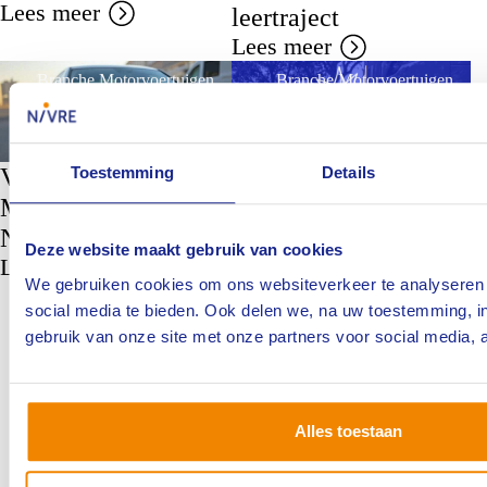
Lees meer
leertraject
Lees meer
Branche Motorvoertuigen
Branche Motorvoertuigen
Verslag Presentatie
Toestemming
Details
Mercedes-Benz
Herijking
I
Nederland
vaktechnische
Deze website maakt gebruik van cookies
c
Lees meer
opleiding
We gebruiken cookies om ons websiteverkeer te analyseren 
B
Motorvoertuigen: wie
social media te bieden. Ook delen we, na uw toestemming, i
a
doet er mee?
gebruik van onze site met onze partners voor social media, 
L
Lees meer
1
2
3
4
5
Alles toestaan