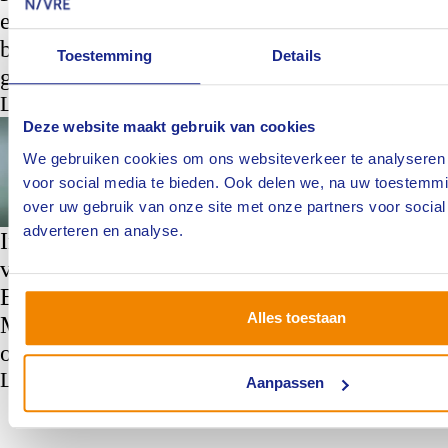
Lees meer
en nieuw
en 
branchecommissielid
Lee
Toestemming
Details
gezocht
Lees meer
Deze website maakt gebruik van cookies
Branche Motorvoertuigen
Branche Motorvoertuigen
We gebruiken cookies om ons websiteverkeer te analyseren 
voor social media te bieden. Ook delen we, na uw toestemmi
Br
Mo
over uw gebruik van onze site met onze partners voor social
adverteren en analyse.
Evert Suijker zwaait
Inschrijving open
af bij branchebestuur
voor het
PE-
Motorvoertuigen
Expertisecafé
Mot
Alles toestaan
Lees meer
Motorvoertuigen | 10
Lee
oktober 2024
Lees meer
Aanpassen
1
2
3
4
5