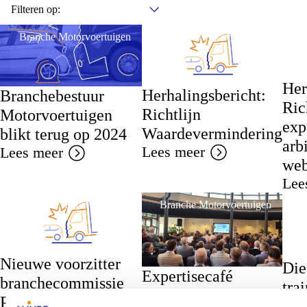
Filteren op:
Branche Motorvoertuigen
Branche Motorvoertuigen
Br
Mo
Her
Herhalingsbericht:
Branchebestuur
Ric
Richtlijn
Motorvoertuigen
exp
Waardevermindering
blikt terug op 2024
arb
Lees meer
Lees meer
web
Lee
Branche Motorvoertuigen
Branche Motorvoertuigen
Br
Mo
Nieuwe voorzitter
Die
Expertisecafé
branchecommissie
tra
Motorvoertuigen
PE Motorvoertuigen
Mot