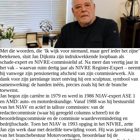
Met die woorden, die ‘Ik wijk voor niemand, maar geef ieder het zijne’
betekenen, sluit Jan Dijkstra zijn indrukwekkende loopbaan als
schade-expert en NIVRE-commissielid af. Na meer dan veertig jaar in
het vak – waarvan ruim dertig jaar als NIVRE Register-Expert – neemt
hij vanwege zijn pensionering afscheid van zijn commissiewerk. Als
dank voor zijn jarenlange inzet ontving hij een sculptuur, symbool van
samenwerking: de handen inéén, precies zoals hij het de branche
toewenst.
Jan begon zijn carrière in 1979 en werd in 1986 NIAV-expert ASE 1
en AMD: auto- en motordeskundige. Vanaf 1988 was hij bestuurslid
van het NIAV en actief in talloze commissies: van de
redactiecommissie (waar hij geregeld columns schreef) tot de
beoordelingscommissie en de commissie waardevermindering en
bedrijfsschade. Toen het NIAV in 1993 opging in het NIVRE, zette
Jan zijn werk daar met dezelfde toewijding voort. Hij was jarenlang lid
van het branchebestuur Motorvoertuigen, beoordelaar bij de