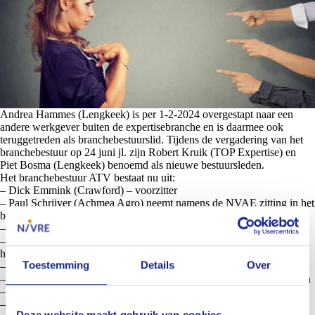
Andrea Hammes (Lengkeek) is per 1-2-2024 overgestapt naar een
andere werkgever buiten de expertisebranche en is daarmee ook
teruggetreden als branchebestuurslid. Tijdens de vergadering van het
branchebestuur op 24 juni jl. zijn Robert Kruik (TOP Expertise) en
Piet Bosma (Lengkeek) benoemd als nieuwe bestuursleden.
Het branchebestuur ATV bestaat nu uit:
– Dick Emmink (Crawford) – voorzitter
– Paul Schrijver (Achmea Agro) neemt namens de NVAE zitting in het
branchebestuur en vervangt daarmee Herman de Bakker.
– Piet Bosma (Lengkeek) – Algemeen
– Johan Brouwers (QuattroExpertise) – MBI; aftredend en niet
herkiesbaar; vervanging staat op de rol
Toestemming
Details
Over
– Leendert van Geest (McLarens) – Opleidingen
– Joep Delissen (CED/EMN) – Werkgroep Technische Verzekeringen
– Bart van den Elshout (ONE Expertise) – PE
– Roel Govaert (Nationale-Nederlanden) – Communicatie
Deze website maakt gebruik van cookies