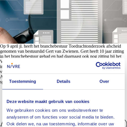
Op 9 april jl. heeft het branchebestuur Toedrachtonderzoek afscheid
genomen van bestuurslid Gert van Zwienen. Gert heeft 10 jaar zitting
in het branchebestuur gehad en had daarnaast ook nog zitting bij het
VRT-bestuur. Het NIVRE is Gert erg dankbaar voor zijn tomeloze
inzet en zijn bereidheid om te helpen bij de diverse vraagstukken die
voorbij zijn gekomen.
Als dank hiervoor heeft Gert het Chapeau beeld en een zilveren
Toestemming
Details
Over
speldje overhandigd gekregen.
Deze website maakt gebruik van cookies
We gebruiken cookies om ons websiteverkeer te
analyseren of om functies voor social media te bieden.
Anderen bekeken ook
Ook delen we, na uw toestemming, informatie over uw