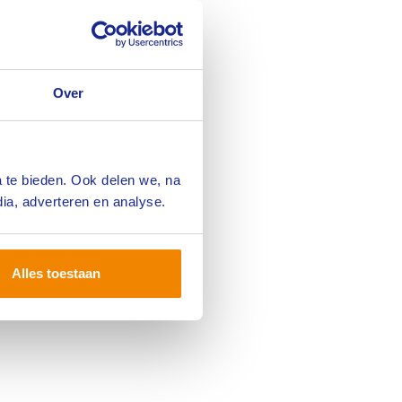
kwamen ook het
epalen van een
erichte vragen
Over
, onderzochten
n bij
chikt zijn voor
n van deelname.
 te bieden. Ook delen we, na
 ook bij
ia, adverteren en analyse.
erder de
r nog wel als
Alles toestaan