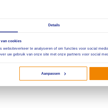
nschappen van goud, zilver, platina en relevante edelstenen. Daarbij 
als legeringen, gehalte, slijpvormen en zuiverheid) en het methodisch b
 object zelf ontbreekt. Belangrijk onderdeel was het leren stellen van g
uldig te reconstrueren.
Details
het teken van oefenen: deelnemers konden zelf gehaletoetsen uitvoeren
ten diamanttesten toe. Ook werd stilgestaan bij de beperkingen van teste
eerden deelnemers objectomschrijvingen met vakjargon opstellen die ges
getoetst aan casuïstiek en afgesloten met het uitreiken van certificate
 van cookies
Horloges
 websiteverkeer te analyseren of om functies voor social media
 nieuwe cursus Uurwerken en Horloges staat al in de planning en wordt
ver uw gebruik van onze site met onze partners voor social med
verdiepende training – die alleen toegankelijk is voor deelnemers die e
enen & Edelmetalen hebben gevolgd – zit helaas al vol. Je kunt je echte
j voldoende animo volgt namelijk een extra sessie.
Aanpassen