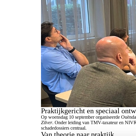
Praktijkgericht en speciaal ont
Op woensdag 10 september organiseerde Ouëndag
Zilver
. Onder leiding van TMV-taxateur en NIVR
schadedossiers centraal.
Van theorie naar praktijk