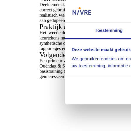
Deelnemers kregen inzicht in de herkomst en eige
correct gebruiken van vakjargon en definities (zo
realistisch waardebereik aan bod juist wanneer het
aan gedupeerden om ontbrekende informatie zorgv
Praktijk als rode draad
Toestemming
Het tweede deel van de cursus stond volledig in 
keurtekens met loep en referentiemateriaal en pas
synthetische of behandelde materialen. Tot slot l
rapportages en polissen. De opgedane kennis werd 
Deze website maakt gebruik
Volgende editie: uurwerken en 
We gebruiken cookies om ons
Een primeur voor de volgende editie, namelijk de
uw toestemming, informatie o
Ouëndag & Silberman op kantoor gegeven.
Deze 
basistraining Goud & Zilver óf de training Edelst
geïnteresseerde aanmelden voor deze training. Bi