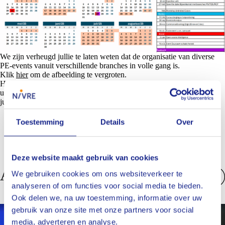
We zijn verheugd jullie te laten weten dat de organisatie van diverse
PE-events vanuit verschillende branches in volle gang is.
Klik
hier
om de afbeelding te vergroten.
Houd onze
website
en nieuwsbrief goed in de gaten voor de laatste
updates over specifieke data en details. We kunnen niet wachten om
jullie te verwelkomen op deze inspirerende en leerzame evenementen!
Toestemming
Details
Over
Deze website maakt gebruik van cookies
Anderen bekeken ook
We gebruiken cookies om ons websiteverkeer te
analyseren of om functies voor social media te bieden.
Bekijk alles
Ook delen we, na uw toestemming, informatie over uw
gebruik van onze site met onze partners voor social
Nieuws
media, adverteren en analyse.