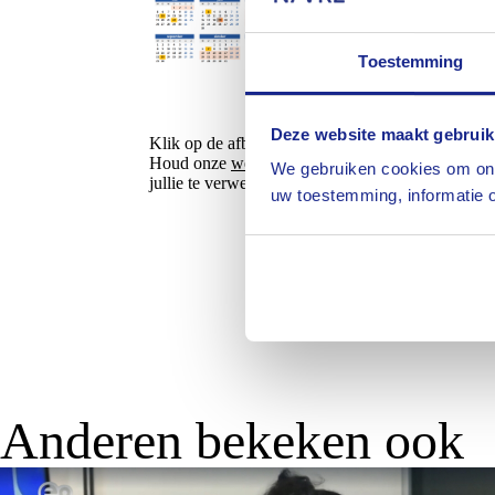
Toestemming
Deze website maakt gebruik
Klik op de afbeelding om deze te vergroten.
Houd onze
website
en nieuwsbrief goed in de gat
We gebruiken cookies om ons
jullie te verwelkomen op deze inspirerende en l
uw toestemming, informatie o
Anderen bekeken ook