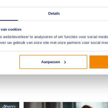
Details
 van cookies
en voor de laatste updates over specifieke data en details. We kunnen 
 websiteverkeer te analyseren of om functies voor social media
eerzame evenementen!
ver uw gebruik van onze site met onze partners voor social med
Aanpassen
Nieuws