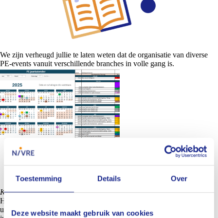
We zijn verheugd jullie te laten weten dat de organisatie van diverse
PE-events vanuit verschillende branches in volle gang is.
Toestemming
Details
Over
Klik op de afbeelding om deze te vergroten.
Houd onze
website
en nieuwsbrief goed in de gaten voor de laatste
updates over specifieke data en details. We kunnen niet wachten om
Deze website maakt gebruik van cookies