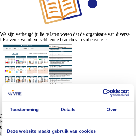
We zijn verheugd jullie te laten weten dat de organisatie van diverse
PE-events vanuit verschillende branches in volle gang is.
Toestemming
Details
Over
Klik om de afbeelding te vergroten.
Houd onze
website
en nieuwsbrief goed in de gaten voor de laatste
updates over specifieke data en details. We kunnen niet wachten om
Deze website maakt gebruik van cookies
jullie te verwelkomen op deze inspirerende en leerzame evenementen!