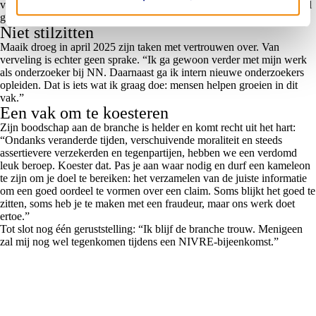
van het NIVRE bureau hartelijk danken voor de leuke tijd en hen veel
geluk en wijsheid toewensen.”
Niet stilzitten
Maaik droeg in april 2025 zijn taken met vertrouwen over.
Van
verveling is echter geen sprake. “Ik ga gewoon verder met mijn werk
als onderzoeker bij NN. Daarnaast ga ik intern nieuwe onderzoekers
opleiden. Dat is iets wat ik graag doe: mensen helpen groeien in dit
vak.”
Een vak om te koesteren
Zijn boodschap aan de branche is helder en komt recht uit het hart:
“Ondanks veranderde tijden, verschuivende moraliteit en steeds
assertievere verzekerden en tegenpartijen, hebben we een verdomd
leuk beroep. Koester dat. Pas je aan waar nodig en durf een kameleon
te zijn om je doel te bereiken: het verzamelen van de juiste informatie
om een goed oordeel te vormen over een claim. Soms blijkt het goed te
zitten, soms heb je te maken met een fraudeur, maar ons werk doet
ertoe.”
Tot slot nog één geruststelling: “Ik blijf de branche trouw. Menigeen
zal mij nog wel tegenkomen tijdens een NIVRE-bijeenkomst.”