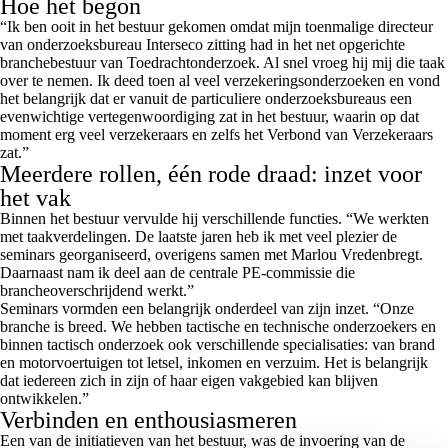
Hoe het begon
“Ik ben ooit in het bestuur gekomen omdat mijn toenmalige directeur
van onderzoeksbureau Interseco zitting had in het net opgerichte
branchebestuur van Toedrachtonderzoek. Al snel vroeg hij mij die taak
over te nemen. Ik deed toen al veel verzekeringsonderzoeken en vond
het belangrijk dat er vanuit de particuliere onderzoeksbureaus een
evenwichtige vertegenwoordiging zat in het bestuur, waarin op dat
moment erg veel verzekeraars en zelfs het Verbond van Verzekeraars
zat.”
Meerdere rollen, één rode draad: inzet voor
het vak
Binnen het bestuur vervulde hij verschillende functies. “We werkten
met taakverdelingen. De laatste jaren heb ik met veel plezier de
seminars georganiseerd, overigens samen met Marlou Vredenbregt.
Daarnaast nam ik deel aan de centrale PE-commissie die
brancheoverschrijdend werkt.”
Seminars vormden een belangrijk onderdeel van zijn inzet. “Onze
branche is breed. We hebben tactische en technische onderzoekers en
binnen tactisch onderzoek ook verschillende specialisaties: van brand
en motorvoertuigen tot letsel, inkomen en verzuim. Het is belangrijk
dat iedereen zich in zijn of haar eigen vakgebied kan blijven
ontwikkelen.”
Verbinden en enthousiasmeren
Een van de initiatieven van het bestuur, was de invoering van de