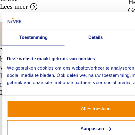
He
Lees meer
Ge
Le
NIVRE
NIVRE
Toestemming
Details
Nieuw bestuur
Herinschrijvingsregeling
blaast Register
Deze website maakt gebruik van cookies
voor NIVRE Register
voor
En
We gebruiken cookies om ons websiteverkeer te analyseren 
voor Risicodeskundigen
Risicodeskundigen
social media te bieden. Ook delen we, na uw toestemming, i
de
Lees meer
gebruik van onze site met onze partners voor social media, 
nieuw leven in
Le
Lees meer
1
…
3
4
5
6
7
…
11
Alles toestaan
Aanpassen