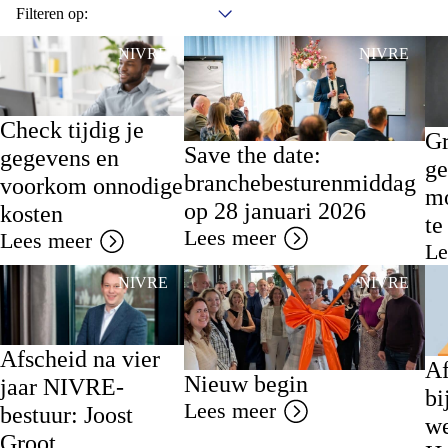
Filteren op:
NIVRE
NIVRE
Check tijdig je
Gr
Save the date:
gegevens en
ge
branchebesturenmiddag
voorkom onnodige
mo
op 28 januari 2026
kosten
te
Lees meer
Lees meer
Le
NIVRE
NIVRE
Afscheid na vier
Af
Nieuw begin
jaar NIVRE-
bi
Lees meer
bestuur: Joost
we
Groot