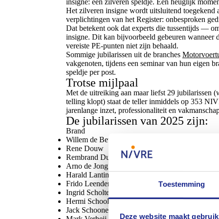
insigne: een zilveren speldje. Een heuglijk momen
Het zilveren insigne wordt uitsluitend toegeken
verplichtingen van het Register: onbesproken ge
Dat betekent ook dat experts die tussentijds — o
insigne. Dit kan bijvoorbeeld gebeuren wanneer de
vereiste PE-punten niet zijn behaald.
Sommige jubilarissen uit de branches
Motorvoert
vakgenoten, tijdens een seminar van hun eigen br
speldje per post.
Trotse mijlpaal
Met de uitreiking aan maar liefst 29 jubilarisse
telling klopt) staat de teller inmiddels op 353 N
jarenlange inzet, professionaliteit en vakmanschap
De jubilarissen van 2025 zijn:
Brand
Willem de Beurs
Rene Douw
Rembrand Duindam
Arno de Jong
Harald Lanting
Frido Leendertse
Toestemming
Ingrid Scholten
Hermi Schoolkate-Meijer
Jack Schoonen
Deze website maakt gebruik
Mark Verheij