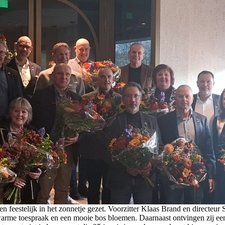
n feestelijk in het zonnetje gezet. Voorzitter Klaas Brand en directeu
warme toespraak en een mooie bos bloemen. Daarnaast ontvingen zij ee