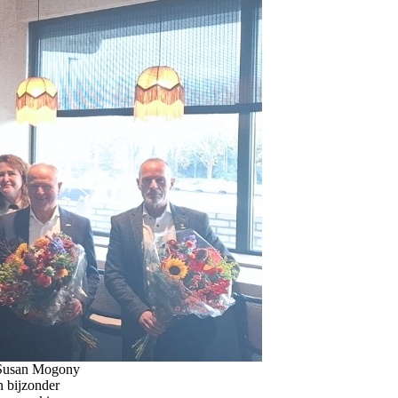
r Susan Mogony
n bijzonder