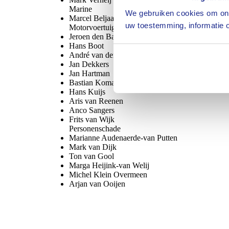
Marine
We gebruiken cookies om ons
Marcel Beljaars
uw toestemming, informatie o
Motorvoertuigen
Jeroen den Bak
Hans Boot
André van den Burg
Jan Dekkers
Jan Hartman
Bastian Koman
Hans Kuijs
Aris van Reenen
Anco Sangers
Frits van Wijk
Personenschade
Marianne Audenaerde-van Putten
Mark van Dijk
Ton van Gool
Marga Heijink-van Welij
Michel Klein Overmeen
Arjan van Ooijen