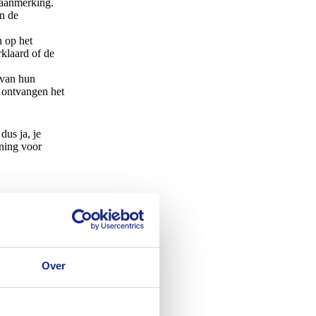
n aanmerking.
n de
n op het
rklaard of de
n van hun
 ontvangen het
dus ja, je
nning voor
Over