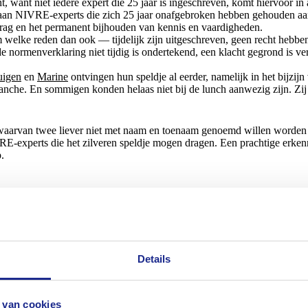
t, want niet iedere expert die 25 jaar is ingeschreven, komt hiervoor i
d aan NIVRE-experts die zich 25 jaar onafgebroken hebben gehouden aa
drag en het permanent bijhouden van kennis en vaardigheden.
m welke reden dan ook — tijdelijk zijn uitgeschreven, geen recht hebbe
 normenverklaring niet tijdig is ondertekend, een klacht gegrond is ve
uigen
en
Marine
ontvingen hun speldje al eerder, namelijk in het bijzij
anche. En sommigen konden helaas niet bij de lunch aanwezig zijn. Zij
n (waarvan twee liever niet met naam en toenaam genoemd willen worden 
IVRE-experts die het zilveren speldje mogen dragen. Een prachtige erke
.
Details
 van cookies