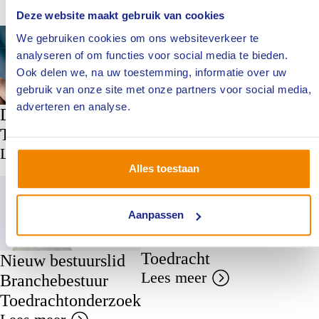
Filteren op:
Deze website maakt gebruik van cookies
We gebruiken cookies om ons websiteverkeer te
Branche
Branche
Branche
Toedrachtonderzoek
Toedrachtonderzoek
Toedrachtonderzoek
analyseren of om functies voor social media te bieden.
Ook delen we, na uw toestemming, informatie over uw
Kwartaalsta
Bijeenkomst
gebruik van onze site met onze partners voor social media,
8 april a.s.
Technische
adverteren en analyse.
Derde kwartaalstart
Lees meer
Clausules en
Toedrachtonderzoek
Datarecovery
Lees meer
Lees meer
Alles toestaan
Branche
Branche
Toedrachtonderzoek
Toedrachtonderzoek
Aanpassen
Kwartaalstart
Toedracht
Nieuw bestuurslid
Lees meer
Branchebestuur
Toedrachtonderzoek