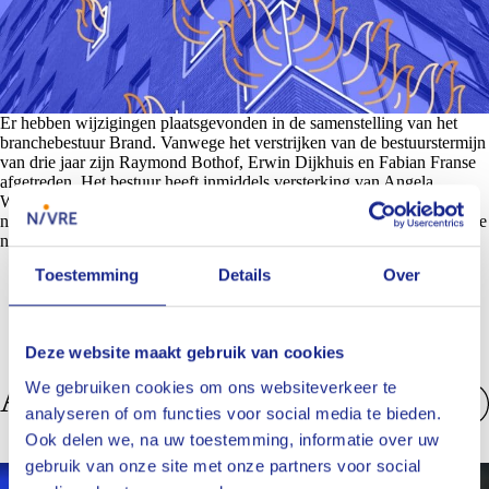
Er hebben wijzigingen plaatsgevonden in de samenstelling van het
branchebestuur Brand. Vanwege het verstrijken van de bestuurstermijn
van drie jaar zijn Raymond Bothof, Erwin Dijkhuis en Fabian Franse
afgetreden. Het bestuur heeft inmiddels versterking van Angela
Wessels (CED) en Jeffry Middelveld (Woodgate & Clark). In deze
nieuwsbrief stellen we Jeffry alvast voor. Angela komt in een volgende
nieuwsbrief aan bod.
Toestemming
Details
Over
Deze website maakt gebruik van cookies
We gebruiken cookies om ons websiteverkeer te
Anderen bekeken ook
analyseren of om functies voor social media te bieden.
Bekijk alles
Ook delen we, na uw toestemming, informatie over uw
gebruik van onze site met onze partners voor social
Nieuws