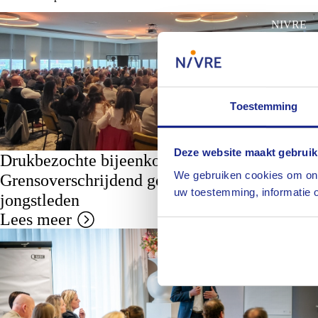
NIVRE
Toestemming
Deze website maakt gebruik
Drukbezochte bijeenkomst
We gebruiken cookies om ons
Grensoverschrijdend gedrag op 11 maart
uw toestemming, informatie o
jongstleden
Lees meer
NIVRE