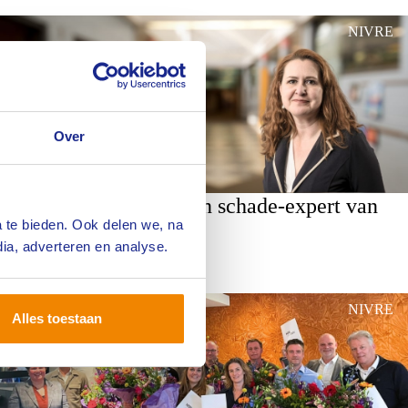
NIVRE
Over
Een dag op pad met een schade-expert van
 te bieden. Ook delen we, na
Lengkeek
ia, adverteren en analyse.
Lees meer
NIVRE
Alles toestaan