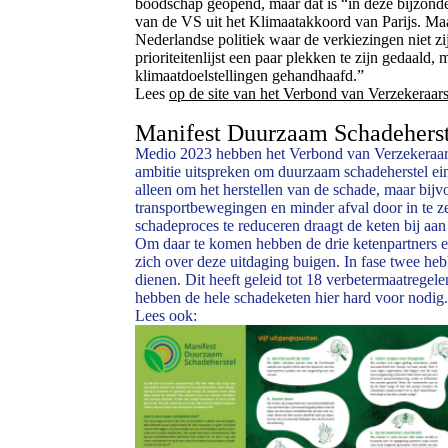
boodschap geopend, maar dat is “in deze bijzonder
van de VS uit het Klimaatakkoord van Parijs. Maa
Nederlandse politiek waar de verkiezingen niet z
prioriteitenlijst een paar plekken te zijn gedaald,
klimaatdoelstellingen gehandhaafd.”
Lees
op de site van het Verbond van Verzekeraar
Manifest Duurzaam Schadeherst
Medio 2023 hebben het Verbond van Verzekeraar
ambitie uitspreken om duurzaam schadeherstel eind
alleen om het herstellen van de schade, maar bij
transportbewegingen en minder afval door in te 
schadeproces te reduceren draagt de keten bij aa
Om daar te komen hebben de drie ketenpartners een
zich over deze uitdaging buigen. In fase twee he
dienen. Dit heeft geleid tot 18 verbetermaatregel
hebben de hele schadeketen hier hard voor nodig.
Lees ook: