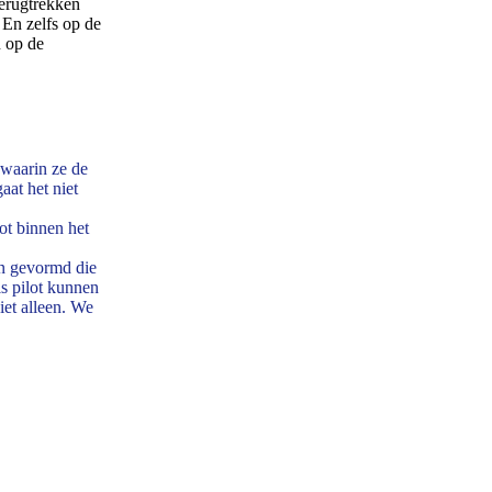
terugtrekken
 En zelfs op de
n op de
waarin ze de
aat het niet
ot binnen het
en gevormd die
ls pilot kunnen
iet alleen. We