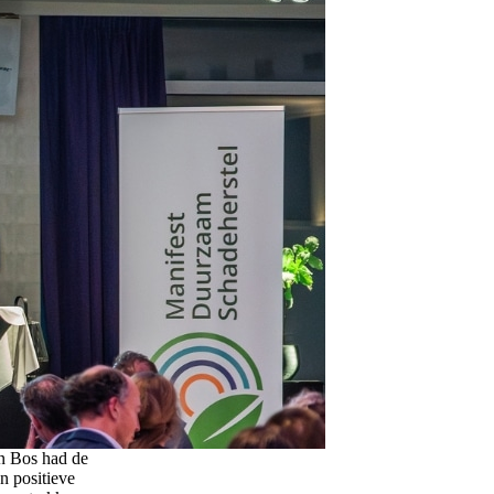
n Bos had de
n positieve