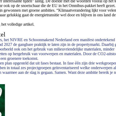
 interessante tijden” lastig. De doelde met die woorden vooral op het 
r ook op de snoeischaar die de EU in het Omnibus-pakket heeft gezet.
ijn gewonnen met groene ambities. “Klimaatverandering lijkt voor vele
 maar gelukkig gaat de energietransitie wel door en blijven in ons land de
s
het volledige artikel.
el
s, het NIVRE en Schoonmakend Nederland een manifest ondertekend 
 2027 de gangbare praktijk te laten zijn in de propertymarkt. Daarbij g
voorbeeld ook om het gebruik van milieuvriendelijke materialen, minder
zetten op hergebruik van voorwerpen en materialen. Door de CO2-uitsto
n een groenere toekomst.
 plan opgesteld dat uit fases bestaat. In fase één zijn drie werkgroep
bben in totaal zes projectgroepen geïnventariseerd welke onderwerpen a
en waarmee aan de slag is gegaan. Samen. Want deze ambitie bereik je n