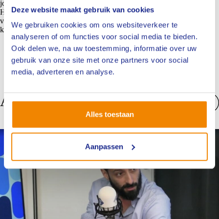
jouw interesse kenbaar te maken bij Russell van Suchtelen van de
Deze website maakt gebruik van cookies
Haere, opleidingscoördinator van het NIVRE. Samen bouwen wij
verder aan een uniforme, onafhankelijke en toekomstbestendige
We gebruiken cookies om ons websiteverkeer te
kwaliteitsstandaard binnen onze branche.
analyseren of om functies voor social media te bieden.
Ook delen we, na uw toestemming, informatie over uw
gebruik van onze site met onze partners voor social
media, adverteren en analyse.
Anderen bekeken ook
Alles toestaan
Bekijk alles
Nieuws
Aanpassen