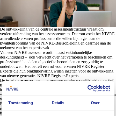
De ontwikkeling van de centrale assessmentstructuur vraagt om
verdere uitbreiding van het assessorenteam. Daarom zoekt het NIVRE
aanvullende ervaren professionals die willen bijdragen aan de
kwaliteitsborging van de NIVRE-Basisopleiding en daarmee aan de
toekomst van het expertisevak.
Van een NIVRE-assessor wordt – naast vakinhoudelijke
deskundigheid – ook verwacht over het vermogen te beschikken om
professioneel handelen objectief te beoordelen en zorgvuldig te
onderbouwen. Het betreft een rol voor ervaren NIVRE Register-
Experts die hun praktijkervaring willen inzetten voor de ontwikkeling
van nieuwe generaties NIVRE Register-Experts.
De inzet als assessor biedt hiermee een unieke mogelijkheid om actief
betrokken te blijven bij de doorontwikkeling van het vakgebied,
innovatieve assessmentmethodieken en de verdere professionalisering
van het NIVRE-onderwijsstelsel. Daarnaast worden voor het vervullen
van deze rol 6 PE-punten toegekend.
Toestemming
Details
Over
Bent jij werkzaam binnen de expertisebranche en beschikt jij over
ruime praktijkervaring, analytisch vermogen en affiniteit met
beoordelen en ontwikkelen? Dan nodigen wij jou van harte uit om