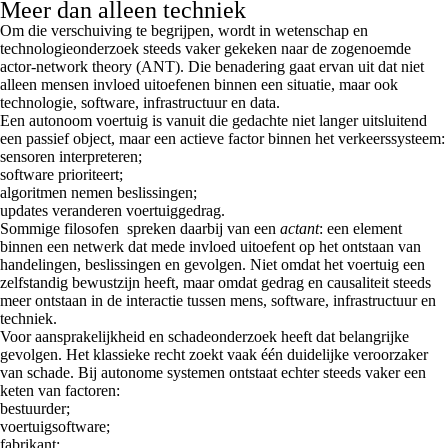
Meer dan alleen techniek
Om die verschuiving te begrijpen, wordt in wetenschap en
technologieonderzoek steeds vaker gekeken naar de zogenoemde
actor-network theory (ANT). Die benadering gaat ervan uit dat niet
alleen mensen invloed uitoefenen binnen een situatie, maar ook
technologie, software, infrastructuur en data.
Een autonoom voertuig is vanuit die gedachte niet langer uitsluitend
een passief object, maar een actieve factor binnen het verkeerssysteem:
sensoren interpreteren;
software prioriteert;
algoritmen nemen beslissingen;
updates veranderen voertuiggedrag.
Sommige filosofen spreken daarbij van een
actant
: een element
binnen een netwerk dat mede invloed uitoefent op het ontstaan van
handelingen, beslissingen en gevolgen. Niet omdat het voertuig een
zelfstandig bewustzijn heeft, maar omdat gedrag en causaliteit steeds
meer ontstaan in de interactie tussen mens, software, infrastructuur en
techniek.
Voor aansprakelijkheid en schadeonderzoek heeft dat belangrijke
gevolgen. Het klassieke recht zoekt vaak één duidelijke veroorzaker
van schade. Bij autonome systemen ontstaat echter steeds vaker een
keten van factoren:
bestuurder;
voertuigsoftware;
fabrikant;