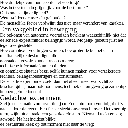
Hoe duidelijk communiceerde het voertuig?
Was het systeem begrijpelijk voor de bestuurder?
Ontstond schijnveiligheid?
Werd voldoende toezicht gehouden?
De menselijke factor verdwijnt dus niet, maar verandert van karakter.
Een vakgebied in beweging
De opkomst van autonome voertuigen betekent waarschijnlijk niet dat
de schade-expert minder belangrijk wordt. Mogelijk gebeurt juist het
tegenovergestelde.
Hoe complexer voertuigen worden, hoe groter de behoefte aan
onafhankelijke deskundigen die:
oorzaak en gevolg kunnen reconstrueren;
technische informatie kunnen duiden;
en complexe situaties begrijpelijk kunnen maken voor verzekeraars,
rechters, belangenbehartigers en consumenten.
De schade-expert onderzoekt dan niet alleen meer wat zichtbaar
beschadigd is, maar ook hoe mens, techniek en omgeving gezamenlijk
hebben gefunctioneerd.
Gedachtenexperiment
Stel je een situatie voor over tien jaar. Een autonoom voertuig rijdt ’s
nachts door de regen. Een fietser steekt onverwacht over. Het voertuig
remt, wijkt uit en raakt een geparkeerde auto. Niemand raakt ernstig
gewond. Na het incident blijkt:
de bestuurder keek op dat moment niet naar de weg;