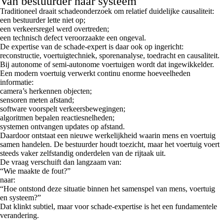
Van bestuurder naar systeem
Traditioneel draait schadeonderzoek om relatief duidelijke causaliteit:
een bestuurder lette niet op;
een verkeersregel werd overtreden;
een technisch defect veroorzaakte een ongeval.
De expertise van de schade-expert is daar ook op ingericht:
reconstructie, voertuigtechniek, sporenanalyse, toedracht en causaliteit.
Bij autonome of semi-autonome voertuigen wordt dat ingewikkelder.
Een modern voertuig verwerkt continu enorme hoeveelheden
informatie:
camera’s herkennen objecten;
sensoren meten afstand;
software voorspelt verkeersbewegingen;
algoritmen bepalen reactiesnelheden;
systemen ontvangen updates op afstand.
Daardoor ontstaat een nieuwe werkelijkheid waarin mens en voertuig
samen handelen. De bestuurder houdt toezicht, maar het voertuig voert
steeds vaker zelfstandig onderdelen van de rijtaak uit.
De vraag verschuift dan langzaam van:
“Wie maakte de fout?”
naar:
“Hoe ontstond deze situatie binnen het samenspel van mens, voertuig
en systeem?”
Dat klinkt subtiel, maar voor schade-expertise is het een fundamentele
verandering.