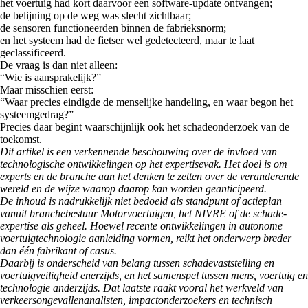
het voertuig had kort daarvoor een software-update ontvangen;
de belijning op de weg was slecht zichtbaar;
de sensoren functioneerden binnen de fabrieksnorm;
en het systeem had de fietser wel gedetecteerd, maar te laat
geclassificeerd.
De vraag is dan niet alleen:
“Wie is aansprakelijk?”
Maar misschien eerst:
“Waar precies eindigde de menselijke handeling, en waar begon het
systeemgedrag?”
Precies daar begint waarschijnlijk ook het schadeonderzoek van de
toekomst.
Dit artikel is een verkennende beschouwing over de invloed van
technologische ontwikkelingen op het expertisevak. Het doel is om
experts en de branche aan het denken te zetten over de veranderende
wereld en de wijze waarop daarop kan worden geanticipeerd.
De inhoud is nadrukkelijk niet bedoeld als standpunt of actieplan
vanuit branchebestuur Motorvoertuigen, het NIVRE of de schade-
expertise als geheel. Hoewel recente ontwikkelingen in autonome
voertuigtechnologie aanleiding vormen, reikt het onderwerp breder
dan één fabrikant of casus.
Daarbij is onderscheid van belang tussen schadevaststelling en
voertuigveiligheid enerzijds, en het samenspel tussen mens, voertuig en
technologie anderzijds. Dat laatste raakt vooral het werkveld van
verkeersongevallenanalisten, impactonderzoekers en technisch