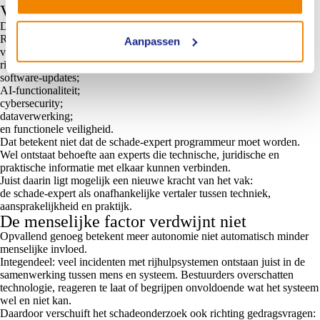
Van voertuigexpert naar systeemexpert?
De kans is groot dat het deskundigheidsprofiel van de NIVRE
Register-Expert de komende jaren verder verbreedt. Naast traditionele
Aanpassen
voertuigkennis wordt kennis van onder meer relevant:
rijhulpsystemen;
software-updates;
AI-functionaliteit;
cybersecurity;
dataverwerking;
en functionele veiligheid.
Dat betekent niet dat de schade-expert programmeur moet worden.
Wel ontstaat behoefte aan experts die technische, juridische en
praktische informatie met elkaar kunnen verbinden.
Juist daarin ligt mogelijk een nieuwe kracht van het vak:
de schade-expert als onafhankelijke vertaler tussen techniek,
aansprakelijkheid en praktijk.
De menselijke factor verdwijnt niet
Opvallend genoeg betekent meer autonomie niet automatisch minder
menselijke invloed.
Integendeel: veel incidenten met rijhulpsystemen ontstaan juist in de
samenwerking tussen mens en systeem. Bestuurders overschatten
technologie, reageren te laat of begrijpen onvoldoende wat het systeem
wel en niet kan.
Daardoor verschuift het schadeonderzoek ook richting gedragsvragen: