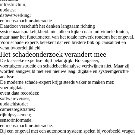
infrastructuur;
updates;
dataverwerking;
en mens-machine-interactie.
Daardoor verschuift het denken langzaam richting
systeemaansprakelijkheid: niet alleen kijken naar individuele fouten,
maar naar het functioneren van het totale netwerk rondom het ongeval.
Voor schade-experts betekent dat een bredere blik op causaliteit en
verantwoordelijkheid.
Het schadeonderzoek verandert mee
De klassieke expertise blijft belangrijk. Botsingsleer,
voertuigconstructie en schadebeeldanalyse verdwijnen niet. Maar zij
worden aangevuld met een nieuwe laag: digitale en systeemgerichte
analyse.
De moderne schade-expert krijgt steeds vaker te maken met:
voertuigdata;
event data recorders;
softwareversies;
updatehistorie;
cameraregistraties;
rijhulpsystemen;
sensorinformatie;
en mens-machine-interactie.
Bij een ongeval met een autonoom systeem spelen bijvoorbeeld vragen