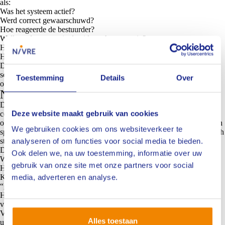
als:
Was het systeem actief?
Werd correct gewaarschuwd?
Hoe reageerde de bestuurder?
Welke softwareversie draaide op het voertuig?
Heeft een recente update invloed gehad?
Herkende het systeem de verkeerssituatie correct?
Dat vraagt om een bredere manier van kijken. Niet alleen naar de
schade zelf, maar naar het gedrag van het totale systeem rondom het
Toestemming
Details
Over
ongeval.
Nieuwe afhankelijkheden
Daarmee verandert ook de positie van de schade-expert. Bij
Deze website maakt gebruik van cookies
conventionele voertuigen kon een expert grotendeels zelfstandig
onderzoek doen op basis van zichtbare schade, technische inspectie en
We gebruiken cookies om ons websiteverkeer te
sporenanalyse. Bij autonome systemen bevindt cruciale informatie zich
analyseren of om functies voor social media te bieden.
steeds vaker in software en dataomgevingen van fabrikanten.
Dat roept praktische vragen op:
Ook delen we, na uw toestemming, informatie over uw
Wie heeft toegang tot de data?
gebruik van onze site met onze partners voor social
Hoe transparant zijn voertuigsystemen?
media, adverteren en analyse.
Kunnen experts zelfstandig controleren hoe een systeem heeft
“gedacht”?
Hoe onafhankelijk blijft expertise wanneer informatie afhankelijk is
van fabrikanten?
Voor het vakgebied betekent dit dat digitale toegang en technische
Alles toestaan
uitlegbaarheid steeds belangrijker worden.