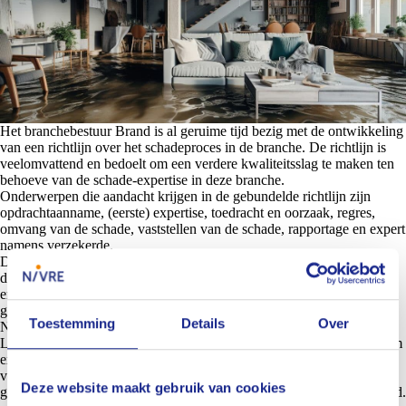
Het branchebestuur Brand is al geruime tijd bezig met de ontwikkeling
van een richtlijn over het schadeproces in de branche. De richtlijn is
veelomvattend en bedoelt om een verdere kwaliteitsslag te maken ten
behoeve van de schade-expertise in deze branche.
Onderwerpen die aandacht krijgen in de gebundelde richtlijn zijn
opdrachtaanname, (eerste) expertise, toedracht en oorzaak, regres,
omvang van de schade, vaststellen van de schade, rapportage en expert
namens verzekerde.
De richtlijn is na het opstellen door het branchebureau en bijschaven
door het NIVRE-bureau van commentaar voorzien door een viertal
ervaren experts. Op basis van deze commentaren is de richtlijn weer
gewogen door het branchebestuur en verder herschreven door het
Toestemming
Details
Over
NIVRE-bureau.
Later in dit jaar wordt een webinar georganiseerd door het NIVRE om
experts vertrouwd te maken met de nieuwe richtlijn. In een van de
volgende NIVRE-nieuwsbrieven zal de datum bekend worden
Deze website maakt gebruik van cookies
gemaakt. Vanzelfsprekend wordt de gebundelde richtlijn tijdig gedeeld.