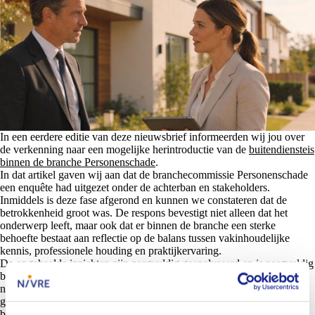
In een eerdere editie van deze nieuwsbrief informeerden wij jou over
de verkenning naar een mogelijke herintroductie van de
buitendiensteis
binnen de branche Personenschade
.
In dat artikel gaven wij aan dat de branchecommissie Personenschade
een enquête had uitgezet onder de achterban en stakeholders.
Inmiddels is deze fase afgerond en kunnen we constateren dat de
betrokkenheid groot was. De respons bevestigt niet alleen dat het
onderwerp leeft, maar ook dat er binnen de branche een sterke
behoefte bestaat aan reflectie op de balans tussen vakinhoudelijke
kennis, professionele houding en praktijkervaring.
De opgehaalde inzichten zijn zorgvuldig geanalyseerd en is zorgvuldig
besproken met het branchebestuur Personenschade. Hierbij is
nadrukkelijk vooruitgekeken: hoe borgen we de kwaliteit en
geloofwaardigheid van het vak. Daarop heeft het branchebestuur het
besluit genomen tot de herintrede van de buitendienst.