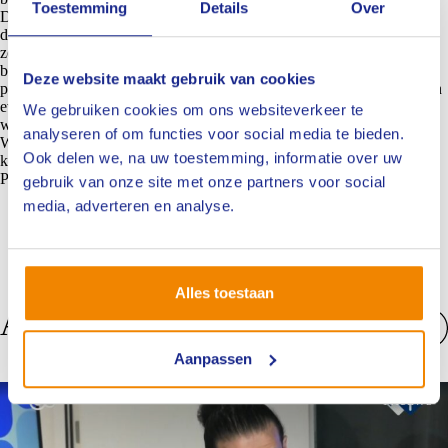
Toestemming
Details
Over
De komende periode staat in het teken van
verdere verdieping en
dialoog
. Het besluit vormt hierbij geen eindpunt maar er wordt nu
zorgvuldig nagedacht over de manier van herintrede. Een manier die
bij iedere NIVRE-re in de branche personenschade en stakeholders
Deze website maakt gebruik van cookies
past. We zullen jou hierover blijven informeren. De vervolgstappen en
eventuele consequenties voor opleiding, instroom en vakontwikkeling
We gebruiken cookies om ons websiteverkeer te
worden transparant en zorgvuldig gedeeld.
analyseren of om functies voor social media te bieden.
Want ook hier geldt: een toekomstbestendig beroepsprofiel vraagt om
Ook delen we, na uw toestemming, informatie over uw
keuzes die zijn gebaseerd op draagvlak, vakmanschap en realiteitszin.
Precies de ingrediënten waar onze branche sterk in is.
gebruik van onze site met onze partners voor social
media, adverteren en analyse.
Alles toestaan
Anderen bekeken ook
Aanpassen
Bekijk alles
Nieuws