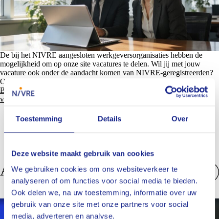
De bij het NIVRE aangesloten werkgeversorganisaties hebben de
mogelijkheid om op onze site vacatures te delen. Wil jij met jouw
vacature ook onder de aandacht komen van NIVRE-geregistreerden?
Of ben jij op zoek naar een interessante functie?
Bekijk direct het actuele aanbod in onze vacaturebank of meld je
vacature aan
.
Toestemming
Details
Over
Deze website maakt gebruik van cookies
Anderen bekeken ook
We gebruiken cookies om ons websiteverkeer te
analyseren of om functies voor social media te bieden.
Bekijk alles
Ook delen we, na uw toestemming, informatie over uw
gebruik van onze site met onze partners voor social
Nieuws
media, adverteren en analyse.