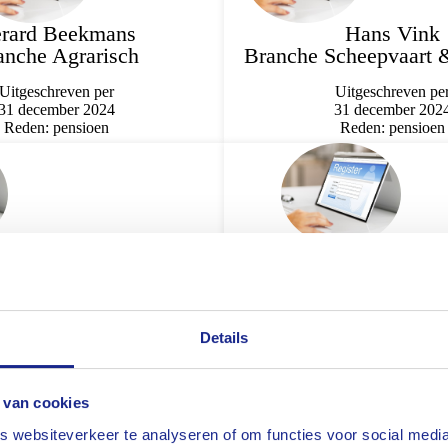
rard Beekmans
Hans Vink
anche Agrarisch
Branche Scheepvaart 
Uitgeschreven per
Uitgeschreven pe
31 december 2024
31 december 202
Reden: pensioen
Reden: pensioen
antinus Kloese
Joost Harto
e Aansprakelijkheid
Branche Personen
chnische Varia
Uitgeschreven pe
31 december 202
Uitgeschreven per
Details
Reden: pensioen
31 december 2024
Reden: pensioen
 van cookies
 websiteverkeer te analyseren of om functies voor social media