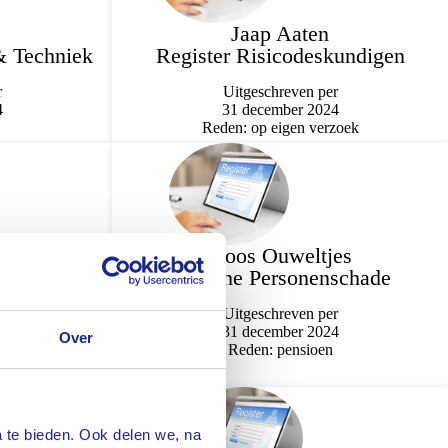
Jaap Aaten
& Techniek
Register Risicodeskundigen
r
Uitgeschreven per
4
31 december 2024
Reden: op eigen verzoek
g
Koos Ouweltjes
schade
Branche Personenschade
r
Uitgeschreven per
4
31 december 2024
Over
Reden: pensioen
 te bieden. Ook delen we, na