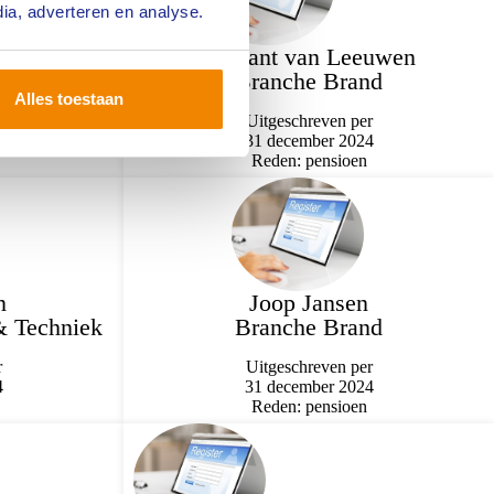
ia, adverteren en analyse.
men
Roelant van Leeuwen
schade
Branche Brand
Alles toestaan
r
Uitgeschreven per
4
31 december 2024
Reden: pensioen
n
Joop Jansen
& Techniek
Branche Brand
r
Uitgeschreven per
4
31 december 2024
Reden: pensioen