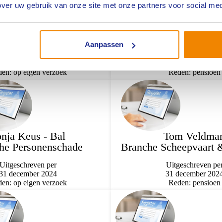
ver uw gebruik van onze site met onze partners voor social med
Paul Dimmers
Paul van Dee
r Risicodeskundigen
Branche Personen
Aanpassen
Uitgeschreven per
Uitgeschreven pe
31 december 2024
31 december 202
en: op eigen verzoek
Reden: pensioen
nja Keus - Bal
Tom Veldma
he Personenschade
Branche Scheepvaart 
Uitgeschreven per
Uitgeschreven pe
31 december 2024
31 december 202
en: op eigen verzoek
Reden: pensioen