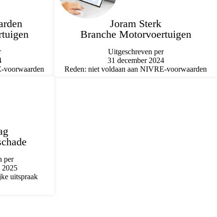
arden
Joram Sterk
tuigen
Branche Motorvoertuigen
r
Uitgeschreven per
4
31 december 2024
E-voorwaarden
Reden: niet voldaan aan NIVRE-voorwaarden
ag
schade
n per
i 2025
ke uitspraak