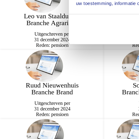
uw toestemming, informatie o
Leo van Staalduinen
Branche Agrarisch
Registe
Uitgeschreven per
31 december 2024
Reden: pensioen
Red
Ruud Nieuwenhuis
So
Branche Brand
Branc
Uitgeschreven per
31 december 2024
Reden: pensioen
Red