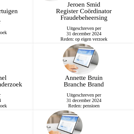
Jeroen Smid
tuigen
Register Coördinator
Fraudebeheersing
r
Uitgeschreven per
zoek
31 december 2024
Reden: op eigen verzoek
mel
Annette Bruin
nderzoek
Branche Brand
r
Uitgeschreven per
4
31 december 2024
zoek
Reden: pensioen