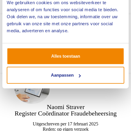
We gebruiken cookies om ons websiteverkeer te
Uitgeschreven per 6 februari 2025
analyseren of om functies voor social media te bieden.
Reden: pensioen
Ook delen we, na uw toestemming, informatie over uw
gebruik van onze site met onze partners voor social
media, adverteren en analyse.
Jordi Cremers
Register Coördinator Fraudebeheersing
Alles toestaan
Uitgeschreven per 13 februari 2025
Reden: op eigen verzoek
Aanpassen
Naomi Straver
Register Coördinator Fraudebeheersing
Uitgeschreven per 17 februari 2025
Reden: op eigen verzoek