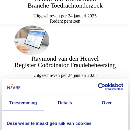
Branche Toedrachtonderzoek
Uitgeschreven per 24 januari 2025
Reden: pensioen
Raymond van den Heuvel
Register Coördinator Fraudebeheersing
Uitgeschreven per 24 januari 2025
Reden: uit het expertisevak
Toestemming
Details
Over
Hans Kreisel
Branche Scheepvaart & Techniek
Deze website maakt gebruik van cookies