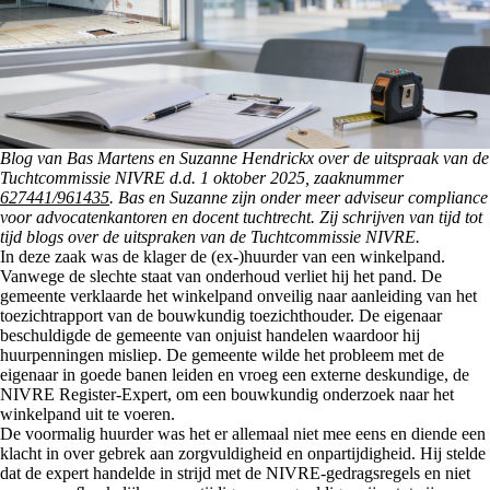
Blog van Bas Martens en Suzanne Hendrickx over de uitspraak van de
Tuchtcommissie NIVRE d.d. 1 oktober 2025, zaaknummer
627441/961435
. Bas en Suzanne zijn onder meer adviseur compliance
voor advocatenkantoren en docent tuchtrecht. Zij schrijven van tijd tot
tijd blogs over de uitspraken van de Tuchtcommissie NIVRE.
In deze zaak was de klager de (ex-)huurder van een winkelpand.
Vanwege de slechte staat van onderhoud verliet hij het pand. De
gemeente verklaarde het winkelpand onveilig naar aanleiding van het
toezichtrapport van de bouwkundig toezichthouder. De eigenaar
beschuldigde de gemeente van onjuist handelen waardoor hij
huurpenningen misliep. De gemeente wilde het probleem met de
eigenaar in goede banen leiden en vroeg een externe deskundige, de
NIVRE Register-Expert, om een bouwkundig onderzoek naar het
winkelpand uit te voeren.
De voormalig huurder was het er allemaal niet mee eens en diende een
klacht in over gebrek aan zorgvuldigheid en onpartijdigheid. Hij stelde
dat de expert handelde in strijd met de NIVRE-gedragsregels en niet