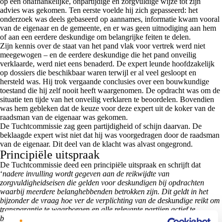
op een onafhankelijke, onpartijdige en zorgvuldige wijze tot zijn
advies was gekomen. Ten eerste voelde hij zich gepasseerd: het
onderzoek was deels gebaseerd op aannames, informatie kwam vooral
van de eigenaar en de gemeente, en er was geen uitnodiging aan hem
of aan een eerdere deskundige om belangrijke feiten te delen.
Zijn kennis over de staat van het pand vlak voor vertrek werd niet
meegewogen – en de eerdere deskundige die het pand onveilig
verklaarde, werd niet eens benaderd. De expert leunde hoofdzakelijk
op dossiers die beschikbaar waren terwijl er al veel gesloopt en
hersteld was. Hij trok vergaande conclusies over een bouwkundige
toestand die hij zelf nooit heeft waargenomen. De opdracht was om de
situatie ten tijde van het onveilig verklaren te beoordelen. Bovendien
was hem gebleken dat de keuze voor deze expert uit de koker van de
raadsman van de eigenaar was gekomen.
De Tuchtcommissie zag geen partijdigheid of schijn daarvan. De
beklaagde expert wist niet dat hij was voorgedragen door de raadsman
van de eigenaar. Dit deel van de klacht was alvast ongegrond.
Principiële uitspraak
De Tuchtcommissie deed een principiële uitspraak en schrijft dat
‘
nadere invulling wordt gegeven aan de reikwijdte van
zorgvuldigheidseisen die gelden voor deskundigen bij opdrachten
waarbij meerdere belanghebbenden betrokken zijn. Dit geldt in het
bijzonder de vraag hoe ver de verplichting van de deskundige reikt om
transparantie te waarborgen en alle relevante partijen actief te
betrekken bij het onderzoek
’.