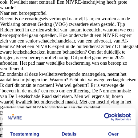
ook. Kwaliteit staat centraal! Een NIVRE-inschrijving heeft grote
waarde!
Naar een beroepsprofiel
Recent is de ervaringseis verhoogd naar vijf jaar, en worden aan de
Verklaring omtrent Gedrag (VOG) zwaardere eisen gesteld. Tjip
Ridder heeft in de
nieuwsbrief van januari
toegelicht waarom we een
beroepsprofiel gaan opstellen. Hoe onderscheidt een NIVRE-expert
zich van een senior schadebehandelaar, van een advocaat, van AI-
kennis? Moet een NIVRE-expert in de buitendienst zitten? Of integraal
zware letelschadezaken kunnen behandelen? Om dat duidelijk te
krijgen, is een beroepsprofiel nodig. Dit profiel gaan we in 2025
afronden. Het pad naar wettelijke bescherming van ons beroep zo
vereffenend.
En ondanks al deze kwaliteitsverhogende maatregelen, neemt het
aantal inschrijvingen toe. Waarom? Echt niet vanwege verlaagde eisen.
Ik durf dit onzin te noemen! Wat wel gebeurt? Er is vanwege de
‘boeven in de markt’ een roep om certificering. De Normcommissie
van De Letselschade Raad stelt eisen. Men wil ergens bij horen
waarbij kwaliteit het onderscheid maakt. Met een inschrijving in het
Register van het NIVRE voldoe je aan die kwaliteit!
Borging en verhoging kwaliteit
In 2025 gaan we voor borging en verhoging van kwaliteit. We gaan
met onze opleidingspartners in gesprek om de Leergang
Personenschade te verbeteren. We gaan parallel ons PE-systeem
Toestemming
Details
Over
moderniseren. Meer variatie in de PE-eisen. Dat moet in 2025 gaan