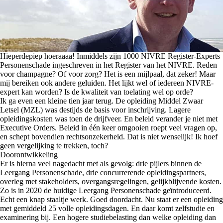
Hieperdepiep hoeraaaa! Inmiddels zijn
1000
NIVRE Register-Experts
Personenschade ingeschreven in het Register van het NIVRE. Reden
voor champagne? Of voor zorg? Het is een mijlpaal, dat zeker! Maar
mij bereiken ook andere geluiden. Het lijkt wel of iedereen NIVRE-
expert kan worden? Is de kwaliteit van toelating wel op orde?
Ik ga even een kleine tien jaar terug. De opleiding Middel Zwaar
Letsel (MZL) was destijds de basis voor inschrijving. Lagere
opleidingskosten was toen de drijfveer. En beleid verander je niet met
Executive Orders. Beleid in één keer omgooien roept veel vragen op,
en schept bovendien rechtsonzekerheid. Dat is niet wenselijk! Ik hoef
geen vergelijking te trekken, toch?
Doorontwikkeling
Er is hierna veel nagedacht met als gevolg: drie pijlers binnen de
Leergang Personenschade, drie concurrerende opleidingspartners,
overleg met stakeholders, overgangsregelingen, gelijkblijvende kosten.
Zo is in 2020 de huidige Leergang Personenschade geïntroduceerd.
Echt een knap staaltje werk. Goed doordacht. Nu staat er een opleiding
met gemiddeld 25 volle opleidingsdagen. En daar komt zelfstudie en
examinering bij. Een hogere studiebelasting dan welke opleiding dan