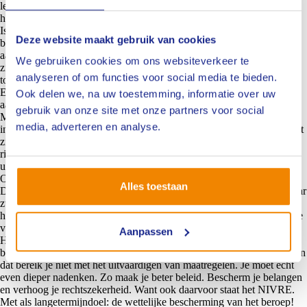
leiden tot de opzet van een individueel competentiedossier in lijn met
het eerder genoemde beroepsprofiel.
Is een NIVRE-expert Personenschade voldoende geschoold om een
Deze website maakt gebruik van cookies
bedrijfsongeval te onderzoeken? Is het recherche werk? Of gericht
aansprakelijkheidsonderzoek? En hoe verhouden deze kwalificaties
We gebruiken cookies om ons websiteverkeer te
zich met elkaar? Is de wet Particuliere Recherchebureaus hierop van
analyseren of om functies voor social media te bieden.
toepassing? En strijdt dit met commerciële belangen?
En als we dan rapporteren over de toedracht van een bedrijfsongeval,
Ook delen we, na uw toestemming, informatie over uw
aan wie mag dit rapport dan krachtens de AVG worden toegezonden?
gebruik van onze site met onze partners voor social
Mogen makelaars en eigen risicodragers de volledige rapportage
media, adverteren en analyse.
inzien? Of is toestemming van een gelaedeerde noodzakelijk? Ook dat
zijn beleidsvraagstukken waaromtrent we in 2025 een duidelijke
richtlijn willen ontwerpen. De markt vraagt om duidelijkheid en
uniformiteit.
Oproep nieuwe bestuursleden
Alles toestaan
Druk, druk, druk. We zitten dit jaar nog met negen bestuursleden, maar
zullen eindigen met vier bestuursleden. Deels einde
houdbaarheidsdatum, deels ook eigen keuze. Dus vandaar de vacature
voor branchebestuursleden.
Aanpassen
Help ons! Alle speerpunten dit jaar zien toe op kwaliteit. Verhoging,
borging, bescherming, onderscheiding en verbetering van kwaliteit. En
dat bereik je niet met het uitvaardigen van maatregelen. Je moet echt
even dieper nadenken. Zo maak je beter beleid. Bescherm je belangen
en verhoog je rechtszekerheid. Want ook daarvoor staat het NIVRE.
Met als langetermijndoel: de wettelijke bescherming van het beroep!