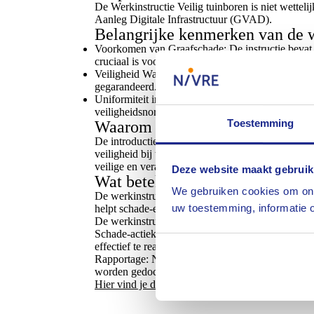
De Werkinstructie Veilig tuinboren is niet wettel
Aanleg Digitale Infrastructuur (GVAD).
Belangrijke kenmerken van de w
Voorkomen van Graafschade: De instructie bevat 
cruciaal is voor het behoud van infrastructuur en 
Veiligheid Waarborgen: Door het implementeren v
gegarandeerd. Dit is een prioriteit voor alle betrok
Uniformiteit in Werkwijze: De nieuwe werkinstru
veiligheidsnormen werken. Dit bevordert de effici
Toestemming
Waarom nu deze instructie?
De introductie van deze werkinstructie komt voo
veiligheid bij tuinboringen te verbeteren. Met de
veilige en verantwoorde manier gebeurt.
Deze website maakt gebruik
Wat betekent dit voor schade-ex
We gebruiken cookies om ons
De werkinstructie biedt een gedetailleerde checkli
uw toestemming, informatie o
helpt schade-experts om potentiële oorzaken van 
De werkinstructie bevat specifieke richtlijnen vo
Schade-actiekaart: In geval van schade aan gaslei
effectief te reageren.
Rapportage: Na de werkzaamheden wordt een gedet
worden gedocumenteerd. Hier kan wellicht waar
Hier vind je de nieuwe Werkinstructie veilig tuin