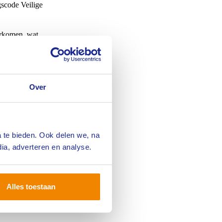
gscode Veilige
orkomen, wat
 de omgeving
lfde hoge
Over
e pakken en de
 hiervan op een
 te bieden. Ook delen we, na
enplan. Dit
ia, adverteren en analyse.
tuur
 snel en
e incidenten
Alles toestaan