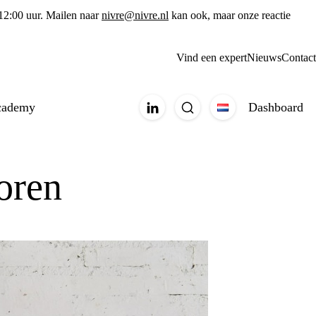
 12:00 uur. Mailen naar
nivre@nivre.nl
kan ook, maar onze reactie
Vind een expert
Nieuws
Contact
cademy
Dashboard
oren