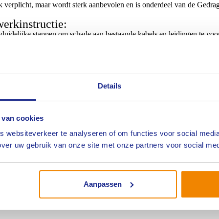
ijk verplicht, maar wordt sterk aanbevolen en is onderdeel van de Gedra
erkinstructie:
duidelijke stappen om schade aan bestaande kabels en leidingen te vo
het vermijden van kostbare reparaties.
an strikte veiligheidsnormen, wordt de veiligheid van werknemers en
ken partijen.
ctie zorgt voor een uniforme aanpak, waardoor alle teams volgens deze
ëntie en vermindert het risico op fouten.
Details
rt uit de noodzaak om de toenemende incidenten van graafschade aan t
 groeiende vraag naar glasvezelnetwerken is het essentieel dat de aanleg
 van cookies
perts?
 websiteverkeer te analyseren of om functies voor social media
st voor het identificeren van risico’s en het opstellen van een maatregel
ver uw gebruik van onze site met onze partners voor social med
schade te begrijpen en te documenteren.
or het omgaan met schade aan gasleidingen, kabels en andere infrastruc
dingen of andere infrastructuur, wordt de schade-actiekaart gebruikt om
ailleerd rapport opgesteld waarin de uitgevoerde stappen en eventuel
Aanpassen
devolle informatie op worden gevonden.
boren
.