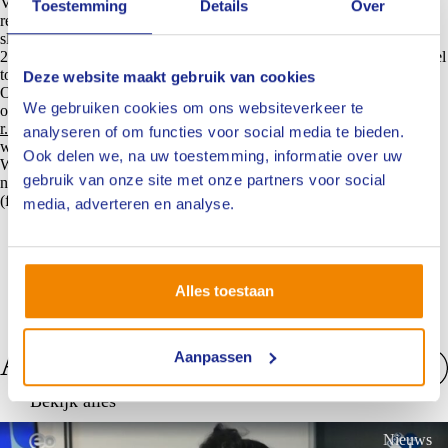
Verzekeraars en Schoonmakend Nederland – trots op de behaalde
Toestemming
Details
Over
resultaten, zoals forse CO₂-reductie door inzet van biodiesel en
slimmer droogbeheer. De ambitie blijft dat duurzaam schadeherstel in
2027 gemeengoed is, met bredere samenwerking in de keten als sleutel
tot succes.
Deze website maakt gebruik van cookies
Ook meedoen aan wave 2? Neem contact op met Richard Carlebur,
We gebruiken cookies om ons websiteverkeer te
onze beleidsadviseur die ook in het kernteam van het manifest zit, via
r.carlebur@nivre.nl
. De projectgroepen gaan binnenkort van start, dus
analyseren of om functies voor social media te bieden.
wacht niet te lang met aanmelden.
Ook delen we, na uw toestemming, informatie over uw
Wil je de eerder verschenen artikelen over het manifest eerst even
gebruik van onze site met onze partners voor social
nalezen? Klik dan
hier
.
(fotografie: Ivar Pel)
media, adverteren en analyse.
Alles toestaan
Anderen bekeken ook
Aanpassen
Bekijk alles
Nieuws