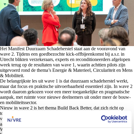
Het Manifest Duurzaam Schadeherstel staat aan de vooravond van
wave 2. Tijdens een goedbezochte kick-offbijeenkomst bij a.s.r. in
Utrecht blikten verzekeraars, experts en reconditioneerders afgelopen
week terug op de resultaten van wave 1, waarin achttien pilots zijn
uitgevoerd rond de thema’s Energie & Materieel, Circulariteit en Mens
& Mobiliteit.
De belangrijkste les uit wave 1 is dat duurzaam schadeherstel werkt,
maar dat focus en praktische uitvoerbaarheid essentieel zijn. In wave 2
wordt daarom gekozen voor een meer toegankelijke en pragmatische
aanpak, met ruimte voor nieuwe deelnemers uit onder meer de bouw-
en mobiliteitssector.
Nieuw in wave 2 is het thema Build Back Better, dat zich richt op
toekomstbestendig herstel: schade zó herstellen dat herhaling bij een
volgende calamiteit wordt voorkomen. Daarmee verschuift de
aandacht van alleen herstellen naar slimmer en duurzamer herstellen.
Wij zijn samen met de twee andere initiatiefnemers – Verbond van