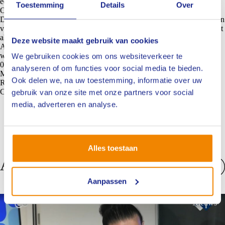
educatie.
Toestemming
Details
Over
Ook het NIVRE zal zich blijvend ontwikkelen en professionaliseren.
Deze maand ben ik begonnen met de eerste stappen in het formaliseren
van beroepsprofielen voor de NIVRE-expert. Dit kan ik natuurlijk niet
alleen en ik kijk uit naar de samenwerking.
Deze website maakt gebruik van cookies
Als je vragen hebt, of als je wilt kennismaken, laat het me dan vooral
weten. Ik ben bereikbaar via
r.vansuchtelen@nivre.nl
of 06- 83 00 89
We gebruiken cookies om ons websiteverkeer te
08.
analyseren of om functies voor social media te bieden.
Met vriendelijke groet,
Ook delen we, na uw toestemming, informatie over uw
Russell van Suchtelen van de Haere
Coördinator Opleidingen
gebruik van onze site met onze partners voor social
media, adverteren en analyse.
Alles toestaan
Anderen bekeken ook
Aanpassen
Bekijk alles
Nieuws