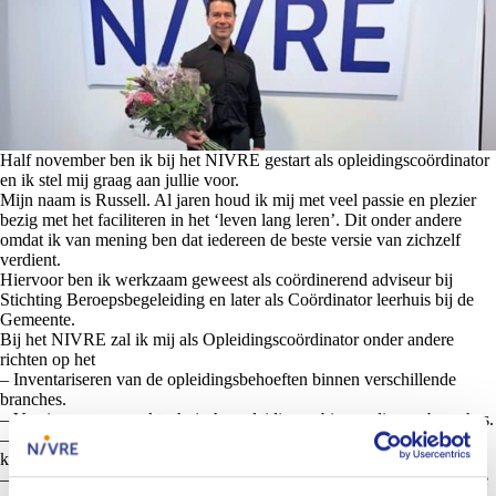
Half november ben ik bij het NIVRE gestart als opleidingscoördinator
en ik stel mij graag aan jullie voor.
Mijn naam is Russell. Al jaren houd ik mij met veel passie en plezier
bezig met het faciliteren in het ‘leven lang leren’. Dit onder andere
omdat ik van mening ben dat iedereen de beste versie van zichzelf
verdient.
Hiervoor ben ik werkzaam geweest als coördinerend adviseur bij
Stichting Beroepsbegeleiding en later als Coördinator leerhuis bij de
Gemeente.
Bij het NIVRE zal ik mij als Opleidingscoördinator onder andere
richten op het
– Inventariseren van de opleidingsbehoeften binnen verschillende
branches.
– Vernieuwen van vaktechnische opleidingen binnen diverse branches.
– Ontwikkelen van diverse onderwijsvormen, zowel online als
klassikaal.
– Opstellen jaarplan voor het nascholingsbeleid binnen de permanente