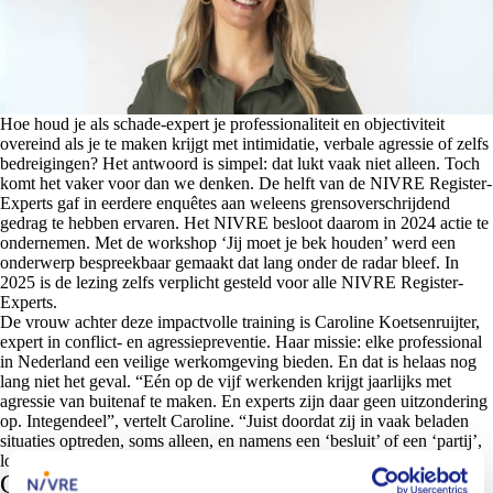
Hoe houd je als schade-expert je professionaliteit en objectiviteit
overeind als je te maken krijgt met intimidatie, verbale agressie of zelfs
bedreigingen? Het antwoord is simpel: dat lukt vaak niet alleen. Toch
komt het vaker voor dan we denken. De helft van de NIVRE Register-
Experts gaf in eerdere enquêtes aan weleens grensoverschrijdend
gedrag te hebben ervaren. Het NIVRE besloot daarom in 2024 actie te
ondernemen. Met de workshop ‘Jij moet je bek houden’ werd een
onderwerp bespreekbaar gemaakt dat lang onder de radar bleef. In
2025 is de lezing zelfs verplicht gesteld voor alle NIVRE Register-
Experts.
De vrouw achter deze impactvolle training is Caroline Koetsenruijter,
expert in conflict- en agressiepreventie. Haar missie: elke professional
in Nederland een veilige werkomgeving bieden. En dat is helaas nog
lang niet het geval. “Eén op de vijf werkenden krijgt jaarlijks met
agressie van buitenaf te maken. En experts zijn daar geen uitzondering
op. Integendeel”, vertelt Caroline. “Juist doordat zij in vaak beladen
situaties optreden, soms alleen, en namens een ‘besluit’ of een ‘partij’,
lopen zij extra risico.”
Collectieve norm en meldcultuur