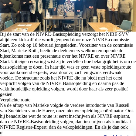
Bij de start van de NIVRE-Basisopleiding verzorgt het NIBE-SVV
altijd een kick-off die wordt geopend door onze NIVRE-commissie
Start. Zo ook op 10 februari jongstleden. Voorzitter van de commissie
Start, Marieke Roth, heette de deelnemers welkom en opende de
bijeenkomst met een presentatie over het NIVRE en over NIVRE
Start. Uit eigen ervaring wist zij te vertellen hoe belangrijk het is om de
basisopleiding te doen. In haar tijd was er geen vaste opleidingsroute
voor aankomend experts, waardoor zij zich enigszins verdwaald
voelde. De structuur zoals het NIVRE die nu biedt met het eerst
verplicht volgen van de NIVRE-Basisopleiding en daarna pas de
vakinhoudelijke opleiding volgen, wordt door haar als zeer positief
gezien.
Verplichte route
Na de aftrap van Marieke volgde de verdere introductie van Russell
van Suchtelen van de Haere, onze nieuwe opleidingscoördinator. Ook
hij benadrukte wat de route is: eerst inschrijven als NIVRE-aspirant,
dan de NIVRE-Basisopleiding volgen, dan inschrijven als kandidaat
NIVRE Register-Expert, dan de vakopleidingen. En als je dan ook
nog voldoet aan de overige inschrijvingseisen kan je je laten