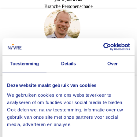
Branche Personenschade
Iwan Wikkerink
NIVRE-re
Toestemming
Details
Over
per 8 juli 2025
Branche Motorvoertuigen
Deze website maakt gebruik van cookies
We gebruiken cookies om ons websiteverkeer te
analyseren of om functies voor social media te bieden.
Ook delen we, na uw toestemming, informatie over uw
Ferry Verhulst
gebruik van onze site met onze partners voor social
media, adverteren en analyse.
Kandidaat NIVRE-re
per 15 juli 2025