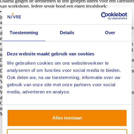
Daarna gingen de deelnemers in drie groepen uiteen voor een carrousel
van workshops. Iedere sessie bood een eigen invalshoek:
•
Sofie Velers
en
Wim Weterings
(Nysingh Advocaten) namen de
juridische aspecten onder de loep en gingen in op bewijsvoering en
aansprakelijkheid.
•
Peter Geene
(Nationale-Nederlanden) belichtte de belangrijke rol van
Toestemming
Details
Over
de schade-expert bij het herkennen van signalen van fraude tijdens het
expertisetraject.
•
Josefine Seegers
(Meer Onderzoek) gaf een inkijkje in de wereld van
opzetaanrijdingen: manipulatie, provocatie, en hoe signalen vroegtijdig
Deze website maakt gebruik van cookies
te herkennen en vast te leggen.
De bijeenkomst liet zien hoe groot de impact van deze fraudepraktijken
We gebruiken cookies om ons websiteverkeer te
is. Niet alleen financieel voor verzekeraars, maar ook maatschappelijk.
analyseren of om functies voor social media te bieden.
Denk aan onschuldige slachtoffers, onnodige inzet van hulpdiensten en
identiteitsfraude.
Ook delen we, na uw toestemming, informatie over uw
Vanwege de overweldigende belangstelling én de relevantie van het
gebruik van onze site met onze partners voor social
onderwerp, organiseren we deze bijeenkomst op 19 juni nogmaals.
media, adverteren en analyse.
Werk je in of rondom het automotive-domein en ben je ingeschreven in
de branches Toedrachtonderzoek, Motorvoertuigen of het Register
Coördinator Fraudebeheersing? Dan is dit een middag die je niet mag
missen.
Meld je snel aan via
Extranet
, want vol = vol!
Alles toestaan