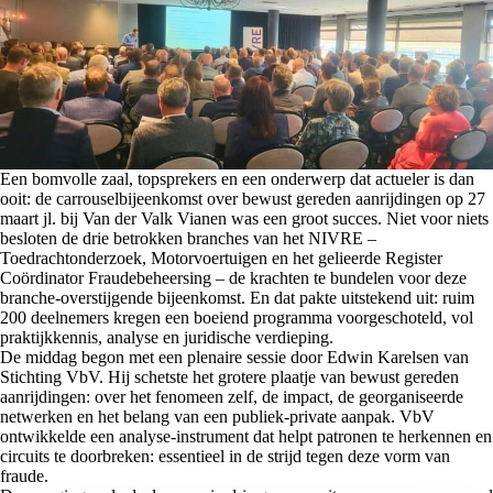
Een bomvolle zaal, topsprekers en een onderwerp dat actueler is dan
ooit: de carrouselbijeenkomst over bewust gereden aanrijdingen op 27
maart jl. bij Van der Valk Vianen was een groot succes. Niet voor niets
besloten de drie betrokken branches van het NIVRE –
Toedrachtonderzoek, Motorvoertuigen en het gelieerde Register
Coördinator Fraudebeheersing – de krachten te bundelen voor deze
branche-overstijgende bijeenkomst. En dat pakte uitstekend uit: ruim
200 deelnemers kregen een boeiend programma voorgeschoteld, vol
praktijkkennis, analyse en juridische verdieping.
De middag begon met een plenaire sessie door Edwin Karelsen van
Stichting VbV. Hij schetste het grotere plaatje van bewust gereden
aanrijdingen: over het fenomeen zelf, de impact, de georganiseerde
netwerken en het belang van een publiek-private aanpak. VbV
ontwikkelde een analyse-instrument dat helpt patronen te herkennen en
circuits te doorbreken: essentieel in de strijd tegen deze vorm van
fraude.