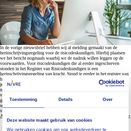
In de vorige nieuwsbrief hebben wij al melding gemaakt van de
herinschrijvingsregeling voor de risicodeskundigen. Hierbij plaatsen
we het bericht nogmaals waarbij we de nadruk willen leggen op de
voorwaarden. Voor risicodeskundigen die al eerder ingeschreven
stonden in het Register van Risicodeskundigen is een
herinschrijvingsregeling van kracht. Stond je eerder in het register van
het NIVRE ingeschreven en heb je je uitgeschreven in 2018, dan kan
je gebruik maken van de herinschrijvingsregeling. Dit houdt in dat je,
nadat je een formulier herinschrijving hebt ingestuurd, niet hoeft te
voldoen aan de nieuwe vereisten. Je hoeft bovendien in het jaar 2025
Toestemming
Details
Over
geen inschrijfgeld te betalen én je kan gratis deelnemen aan het
seminar dat op 2 december plaatsvindt. Vul onderstaand formulier in
voor aanmelding herinschrijving.
Aanvraagformulier herinschrijving NIVRE Register-Risicodeskundige
Deze website maakt gebruik van cookies
We gebruiken cookies om ons websiteverkeer te