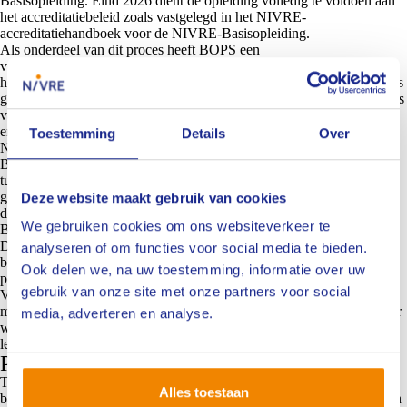
Basisopleiding. Eind 2026 dient de opleiding volledig te voldoen aan
het accreditatiebeleid zoals vastgelegd in het NIVRE-
accreditatiehandboek voor de NIVRE-Basisopleiding.
Als onderdeel van dit proces heeft BOPS een
verantwoordingsdocument aangeleverd waarin wordt toegelicht hoe
het curriculum van de NIVRE-Basisopleiding binnen haar opleiding is
geïntegreerd. Tijdens een gezamenlijk overleg met vertegenwoordigers
van BOPS is dit document besproken en beoordeeld waarbij nog
enkele aandachtspunten duidelijk werden.
Toestemming
Details
Over
NIVRE-tuchtrecht
Binnen de opleiding moet expliciet aandacht worden besteed aan het
tuchtrecht van het NIVRE. Dit betreft onder meer de statuten,
gedragsregels en de tuchtrechtelijke procedure, inclusief de route via
Deze website maakt gebruik van cookies
de Vertrouwenscommissie.
We gebruiken cookies om ons websiteverkeer te
Brede verzekeringskennis
Daarnaast is het van belang dat deelnemers ook kennis opdoen van
analyseren of om functies voor social media te bieden.
branche-overstijgende verzekeringsproducten, buiten het domein
Ook delen we, na uw toestemming, informatie over uw
personenschade.
gebruik van onze site met onze partners voor social
Voor de invulling van deze aanvullende onderdelen worden
momenteel verschillende oplossingsrichtingen verkend. Zo kan ervoor
media, adverteren en analyse.
worden gekozen om deze onderwerpen te integreren in de fysieke
lesdagen of door een e-learningcomponent.
Planning en vervolg
Tijdens het overleg zijn ook de kaders van het nieuwe centrale
Alles toestaan
basisexamen besproken. In de komende periode worden de besproken