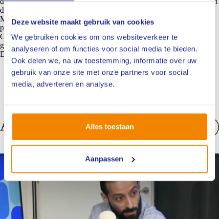
definitieve uitsluiting. Daarmee wordt onderstreept dat het naleven van
de Gedragscode niet vrijblijvend is.
Met deze wijzigingen blijft het NIVRE bouwen aan een transparante,
Deze website maakt gebruik van cookies
professionele en integere bestuurscultuur. De geactualiseerde
Gedragscode draagt daarmee bij aan een verdere versterking van de
We gebruiken cookies om ons websiteverkeer te
governance binnen de organisatie.
analyseren of om functies voor social media te bieden.
De geactualiseerde Gedragscode vind je
hier
.
Ook delen we, na uw toestemming, informatie over uw
gebruik van onze site met onze partners voor social
media, adverteren en analyse.
Anderen bekeken ook
Alles toestaan
Bekijk alles
Aanpassen
Nieuws