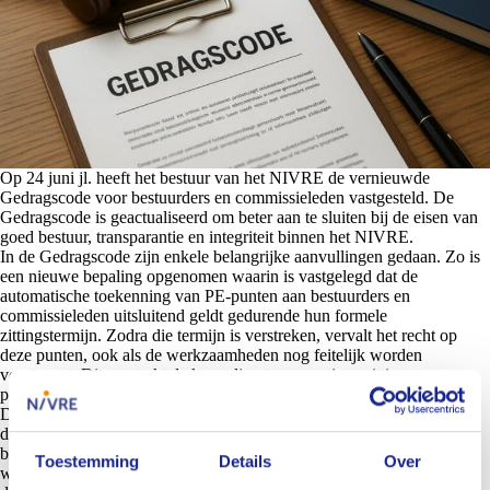
Op 24 juni jl. heeft het bestuur van het NIVRE de vernieuwde
Gedragscode voor bestuurders en commissieleden vastgesteld. De
Gedragscode is geactualiseerd om beter aan te sluiten bij de eisen van
goed bestuur, transparantie en integriteit binnen het NIVRE.
In de Gedragscode zijn enkele belangrijke aanvullingen gedaan. Zo is
een nieuwe bepaling opgenomen waarin is vastgelegd dat de
automatische toekenning van PE-punten aan bestuurders en
commissieleden uitsluitend geldt gedurende hun formele
zittingstermijn. Zodra die termijn is verstreken, vervalt het recht op
deze punten, ook als de werkzaamheden nog feitelijk worden
voortgezet. Dit versterkt de koppeling tussen actieve zitting en
permanente educatie.
Daarnaast is een bepaling opgenomen over het handelen in strijd met
de gedragscode, met name waar het integriteitsregels betreft. Het
bestuur kan in dergelijke gevallen overgaan tot maatregelen zoals een
Toestemming
Details
Over
waarschuwing, tijdelijke schorsing of, bij ernstige schendingen,