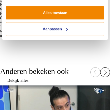
Heb je eerder al de training Edelstenen & Edelmetalen gevolgd? Dan
word je hoe dan ook persoonlijk voor de training Uurwerken &
Alles toestaan
Horloges benaderd door de NIVRE Academy.
Grijp deze kans om je deskundigheid te vergroten en schrijf je snel in
via ons Extranet!
Maar let op
: aan beide trainingen kunnen
maximaal
10 deelnemers
meedoen. Als de training vol is, kun je je daarentegen
Aanpassen
wel aanmelden als geïnteresseerde. Bij voldoende animo volgt
namelijk een extra sessie.
Anderen bekeken ook
Bekijk alles
Nieuws