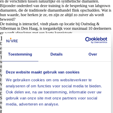
én de verschillen tussen natuurlijke en synthetische diamanten.
Bijzonder onderdeel van deze training is de bespreking van labgrown
diamanten, die de traditionele diamanthandel flink opschudden. Wat is
hun waarde, hoe herken je ze, en zijn ze altijd zo zuiver als wordt
beweerd?
De training is interactief, vindt plaats op locatie bij Ouëndag &
Silberman in Den Haag, is toegankelijk voor maximaal 10 deelnemers
en wordt afgesloten met een korte kennistoets.
15 oktober: Training Uurwerken & Horloges
Deze verdiepende training is alleen toegankelijk voor deelnemers die
eerder de basistraining Goud & Zilver óf de training Edelstenen &
Edelmetalen hebben gevolgd.
Toestemming
Details
Over
Tijdens deze cursus neemt Rob Silberman je mee in de fascinerende
wereld van uurwerken, van de tijd van de oude Egyptenaren tot
moderne horloges. Je leert:
Hoe een uurwerk functioneert;
Deze website maakt gebruik van cookies
Wanneer een horloge technisch of economisch is afgeschreven;
We gebruiken cookies om ons websiteverkeer te
Hoe onderhoud en schadeherstel zich verhouden tot de waarde;
Welke soorten schade je kunt tegenkomen en hoe je deze moet
analyseren of om functies voor social media te bieden.
interpreteren.
Ook delen we, na uw toestemming, informatie over uw
Deze training wordt ook gegeven op het kantoor van Ouëndag &
gebruik van onze site met onze partners voor social
Silberman in Den Haag en is perfect voor NIVRE-experts die
regelmatig met horlogeschade te maken krijgen en hun technische
media, adverteren en analyse.
kennis en kennis over de waarde van uurwerken willen versterken.
Deelnemen?