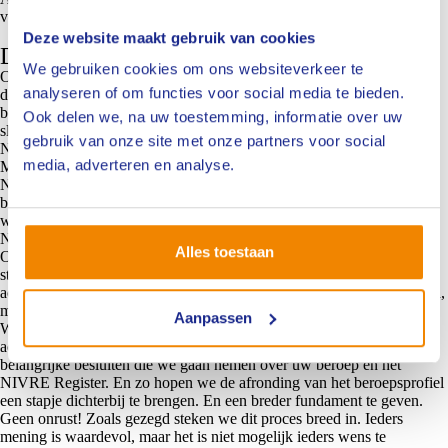
vergen ook andere kennis en vaardigheden van een expert.
Deze website maakt gebruik van cookies
De weg naar het NIVRE beroepsprofiel
We gebruiken cookies om ons websiteverkeer te
Om meer duidelijkheid te krijgen over de NIVRE Register-Expert in
analyseren of om functies voor social media te bieden.
de personenschade en wat deze expert nu moet kunnen, wordt er een
beroepsprofiel opgesteld. Met een beroepsprofiel weten consumenten,
Ook delen we, na uw toestemming, informatie over uw
slachtoffers en opdrachtgevers zoals verzekeraars wat ze van de
gebruik van onze site met onze partners voor social
NIVRE-experts kunnen verwachten.
media, adverteren en analyse.
Maar hoe krijgen we in dit brede speelveld nu duidelijk wat een
NIVRE-expert kan, moet en doet? De komende weken gaat het
branchebestuur Personenschade de markt ‘uitvragen’ met als doel te
weten te komen hoe iedereen zijn werk doet en in welke processen de
NIVRE-expert zijn werk doet.
Alles toestaan
Om daartoe te komen consulteert het branchebestuur alle belangrijke
stakeholders in de keten, waaronder natuurlijk ook onze eigen
achterban. Wat vindt onze eigen achterban dat een NIVRE-expert kan,
moet en doet?
Aanpassen
We zullen een gewogen groep ingeschrevenen met diverse
achtergronden direct benaderen. Zo hopen we input te krijgen over
belangrijke besluiten die we gaan nemen over uw beroep en het
NIVRE Register. En zo hopen we de afronding van het beroepsprofiel
een stapje dichterbij te brengen. En een breder fundament te geven.
Geen onrust! Zoals gezegd steken we dit proces breed in. Ieders
mening is waardevol, maar het is niet mogelijk ieders wens te