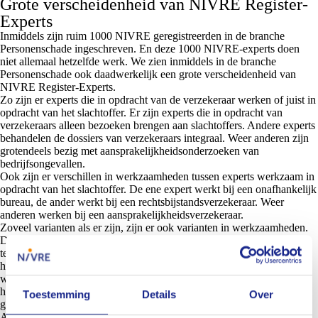
Grote verscheidenheid van NIVRE Register-
Experts
Inmiddels zijn ruim 1000 NIVRE geregistreerden in de branche
Personenschade ingeschreven. En deze 1000 NIVRE-experts doen
niet allemaal hetzelfde werk. We zien inmiddels in de branche
Personenschade ook daadwerkelijk een grote verscheidenheid van
NIVRE Register-Experts.
Zo zijn er experts die in opdracht van de verzekeraar werken of juist in
opdracht van het slachtoffer. Er zijn experts die in opdracht van
verzekeraars alleen bezoeken brengen aan slachtoffers. Andere experts
behandelen de dossiers van verzekeraars integraal. Weer anderen zijn
grotendeels bezig met aansprakelijkheidsonderzoeken van
bedrijfsongevallen.
Ook zijn er verschillen in werkzaamheden tussen experts werkzaam in
opdracht van het slachtoffer. De ene expert werkt bij een onafhankelijk
bureau, de ander werkt bij een rechtsbijstandsverzekeraar. Weer
anderen werken bij een aansprakelijkheidsverzekeraar.
Zoveel varianten als er zijn, zijn er ook varianten in werkzaamheden.
De ene expert werkt vanachter zijn bureau, via Teams of heeft
telefonisch contact met het slachtoffer. De andere expert legt een
huisbezoek af. De klassieke rol van buitendienst-expert bestaat nog
wel. Maar er zijn ook allerlei mengvormen. Het gebruik van Teams
heeft door de Coronapandemie een relevante toegevoegde waarde
Toestemming
Details
Over
gekregen.
Al deze verschillende werkzaamheden en communicatievormen