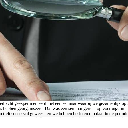
edracht geëxperimenteerd met een seminar waarbij we gezamenlijk op
ebben georganiseerd. Dat was een seminar gericht op voertuigcrimina
s betreft succesvol geweest, en we hebben besloten om daar in de perio
 andere branches zoals Personenschade, Toedracht, Brand en andere bra
 geschreven waarbij we de volgende 3 hoofdthema’s hebben gekozen: