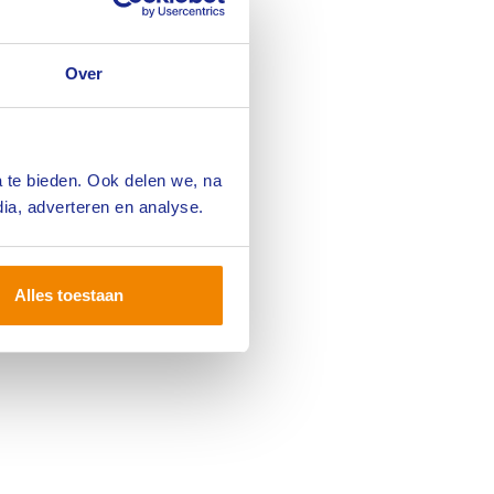
Over
hebben we op
de planperiode
tuur) Iris
eminars te
 te bieden. Ook delen we, na
 dat we in
nnen het RCF.
ia, adverteren en analyse.
et een andere
Alles toestaan