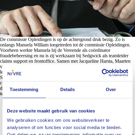
De commissie Opleidingen is op de achtergrond druk bezig. Zo is
onlangs Manuela William toegetreden tot de commissie Opleidingen.
Voorheen werkte Manuela bij de Vereende als coördinator
fraudebeheersing en nu is zij werkzaam bij Sedgwick als teamleider
claims support en frontoffice. Samen met Jacqueline Harsta, Maarten
van Rees en Dennis Beets werkt zij aan een vervolgcursus op de
leergang coördinator fraudebeheersing verzekeringen (NIBE-
SVV)/fraudebeheersing door verzekeraars (SPV). De inhoud van de
cursus is grotendeels bekend en nu worden nog de laatste puntjes op
de i gezet. In een volgende nieuwsbrief kunnen wij hierop
Toestemming
Details
Over
terugkomen.
Deze website maakt gebruik van cookies
We gebruiken cookies om ons websiteverkeer te
analyseren of om functies voor social media te bieden.
Ook delen we, na uw toestemming, informatie over uw