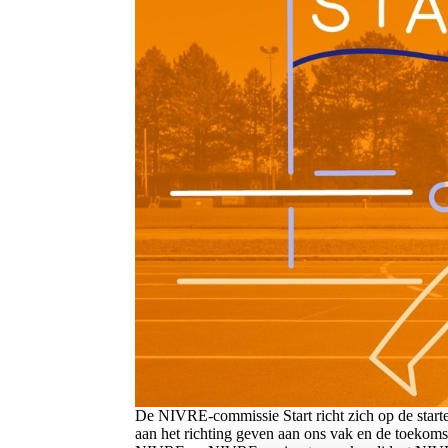
De NIVRE-commissie Start richt zich op de star
aan het richting geven aan ons vak en de toekom