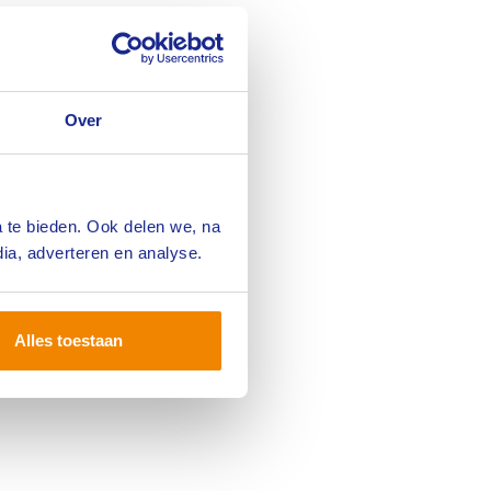
an de commissie
 in het
 kost niet zo
n, fysiek of
Over
PE-punten per
e uit naar een
 interview met
 te bieden. Ook delen we, na
RE Register-
ia, adverteren en analyse.
 vak en de
Alles toestaan