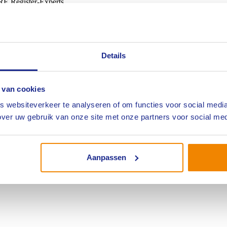
E Register-Experts.
rdigen haakt bij iedere vergadering van een branchebestuur een lid v
t om de bekendheid van het expertisevak in het algemeen en het NIVRE
e – onbezoldigde – bestuursfunctie vervullen naast hun vaste baan. Dit
middeld zes uur per maand. Zeven keer per jaar komt het commissie bijee
Details
n informatie, de kans om het verschil te maken voor vakgenoten én zes 
edige vertegenwoordiging in de commissie. Daarom gaat onze interess
che is er namelijk net een positie in de commissie vrijgekomen. Lees
het
 van cookies
 websiteverkeer te analyseren of om functies voor social media
tisebranche? Ben je ingeschreven als NIVRE-aspirant of kandidaat NIV
ver uw gebruik van onze site met onze partners voor social med
 met bevlogen vakgenoten uit diverse branches richting te geven aan je
brief en CV naar
nivre-start@nivre.nl
.
Aanpassen