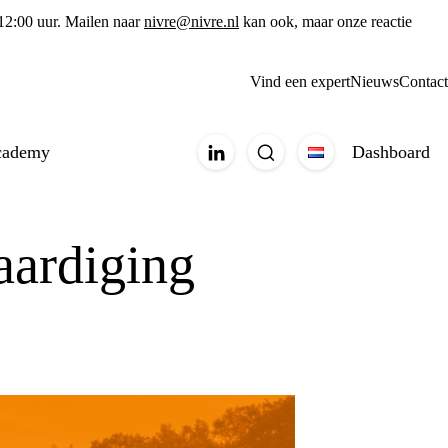
 12:00 uur. Mailen naar
nivre@nivre.nl
kan ook, maar onze reactie
Vind een expert
Nieuws
Contact
cademy
Dashboard
aardiging