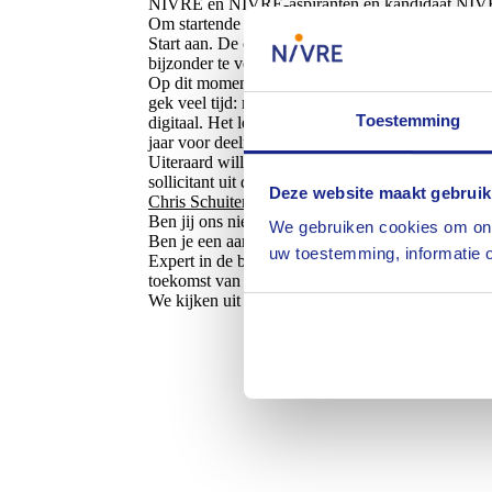
NIVRE en NIVRE-aspiranten en kandidaat NIVR
Om startende experts goed te kunnen vertegenwoo
Start aan. De commissie heeft al veel werk verze
bijzonder te verhogen.
Op dit moment heeft de commissie vijf leden die d
gek veel tijd: reken op een tijdsbesteding van ge
Toestemming
digitaal. Het levert je ook wat op. Veel kennis e
jaar voor deelname aan de commissie.
Uiteraard willen we per NIVRE-branche een evenr
sollicitant uit de branche Marine. Voor deze bran
Deze website maakt gebruik
Chris Schuitemaker
maar eens.
Ben jij ons nieuwe bestuurslid?
We gebruiken cookies om ons
Ben je een aankomend talent in de schade-exper
uw toestemming, informatie o
Expert in de branche Marine? Vind je het leuk om
toekomst van het NIVRE? Stuur dan je motivatie
We kijken uit naar je reactie.