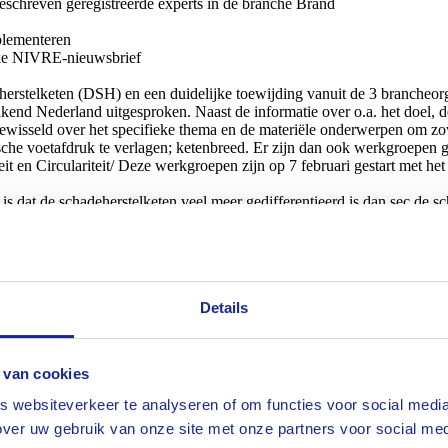
eschreven geregistreerde experts in de branche Brand
plementeren
ieke NIVRE-nieuwsbrief
erstelketen (DSH) en een duidelijke toewijding vanuit de 3 brancheorg
d Nederland uitgesproken. Naast de informatie over o.a. het doel, d
itgewisseld over het specifieke thema en de materiële onderwerpen om zo
sche voetafdruk te verlagen; ketenbreed. Er zijn dan ook werkgroepen
 en Circulariteit/ Deze werkgroepen zijn op 7 februari gestart met het
s dat de schadeherstelketen veel meer gedifferentieerd is dan sec de sc
 schades) gelet op o.a. type schades (brand-, water-, storm-, vallen/sto
ering). Ten aanzien van die benodigde prioritering is door de stuurgroe
glasschade’ en ‘bouwkundige schade’ voor nu in dit stadium out of scope
eschreven geregistreerde experts in de branche Brand
g, de branche Brand ontkomt hier niet aan. Het branchebestuur heeft in
Details
pleidingsinstellingen te bezoeken om jonge mensen te enthousiasmer
bijeenkomsten te organiseren, waaronder in ieder geval één carrouselb
 van cookies
taties georganiseerd die voor wat betreft onderwerpen met elkaar een
 websiteverkeer te analyseren of om functies voor social media
bereiding met als onderwerp Open-source intelligence (OSINT) en Soci
ver uw gebruik van onze site met onze partners voor social med