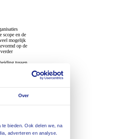
anisaties
e scope en de
veel mogelijk
 gevormd op de
 verder
heiding tussen
ten, etc.) en
p besloten dat
 is.
teresse om de
Over
en om te
ijeenkomst. In
 samenhang
 te bieden. Ook delen we, na
al media
ia, adverteren en analyse.