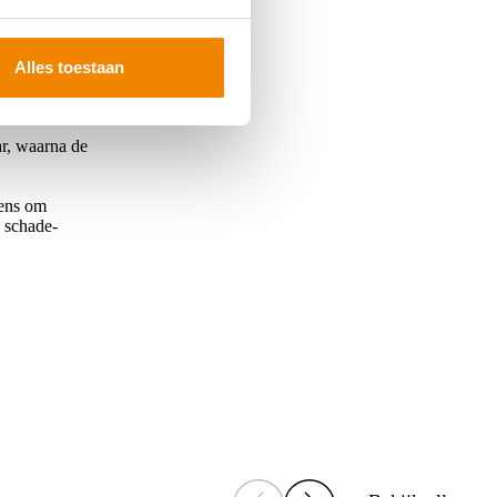
et manifest.
oederen.
Alles toestaan
. Onderdelen
omvang van de
ar, waarna de
mens om
 schade-