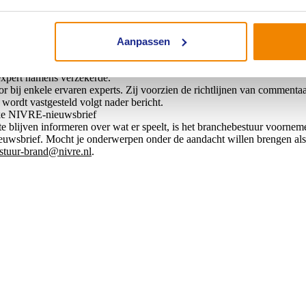
branchebestuur invulling wordt gegeven aan duurzaamheid in schade en h
t aan bod zoals: afschrijving nieuw voor oud en incourantheid van g
zigheid van opdrachtgevers wordt overwogen.
plementeren
Aanpassen
een veelomvattend stelsel van richtlijnen voor het schadeproces Brand
n de opdrachtaanname, eerste expertise, toedracht en oorzaak, regres, 
 expert namens verzekerde.
oor bij enkele ervaren experts. Zij voorzien de richtlijnen van commenta
n wordt vastgesteld volgt nader bericht.
ieke NIVRE-nieuwsbrief
e blijven informeren over wat er speelt, is het branchebestuur voorne
euwsbrief. Mocht je onderwerpen onder de aandacht willen brengen als
stuur-brand@nivre.nl
.