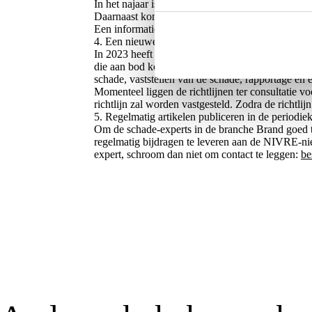
In het najaar is het de bedoeling dat vanuit het 
Daarnaast komen er andere onderwerpen binnenkor
Een informatieve VNAB-borrel Brand met aanwe
4. Een nieuwe richtlijn voor het schadeproces im
In 2023 heeft het branchebestuur geschreven aan 
die aan bod komen in de gebundelde richtlijn zij
schade, vaststellen van de schade, rapportage en
Momenteel liggen de richtlijnen ter consultatie v
richtlijn zal worden vastgesteld. Zodra de richtlij
5. Regelmatig artikelen publiceren in de period
Om de schade-experts in de branche Brand goed t
regelmatig bijdragen te leveren aan de NIVRE-ni
expert, schroom dan niet om contact te leggen:
be