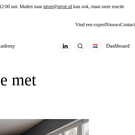
 12:00 uur. Mailen naar
nivre@nivre.nl
kan ook, maar onze reactie
Vind een expert
Nieuws
Contact
cademy
Dashboard
ie met