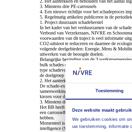
2. Het aantrekken en behouden van het aantal ing
3. Minstens drie PE-carrousels
4. Een nieuwe richtlijn voor het schadeproces im
5. Regelmatig artikelen publiceren in de period
1. Project duurzaam schadeherstel
In het kader van het verduurzamen van de schadeh
Verbond van Verzekeraars, NIVRE en Schoonmaken
voorwaarden van dit traject is veel informatie u
CO2-uitstoot te reduceren en daarmee de ecologi
volgende deelgebieden: Energie, Mens & Mobiliteit
uitwerken van de beoogde doelen.
Belangrijke bevinding van de 3 werkgroepsessies i
bulk schades en grote schades (inclusief de €100K+
type schadeverzekering (opstal- en inboedelverzek
de doelgroep ‘groot-zakelijk’ en de type schade ‘
2. Het aantrekken en behouden van het aantal ing
De schade-expertise is aan vergrijzing onderhevi
Toestemming
samenwerking met NIVRE Start op te zoeken om o
kiezen voor de schade-expertise.
3. Minstens drie PE-carrousels
Het BB heeft de ambitie uitgesproken om drie PE-
Deze website maakt gebruik
een carrouselbijeenkomst worden meerdere presen
hebben.
We gebruiken cookies om ons
Momenteel is een dergelijke bijeenkomst in voor
uw toestemming, informatie o
intelligence (SOCMINT).