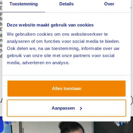
ontwikkelingen.
Toestemming
Details
Over
Daarnaast is de enquête óók bedoeld om de professionele meningen te
peilen over een mogelijke expliciete toevoeging van een
buitendiensteis. Blijft fysieke praktijkervaring, óók op locatie aan de
bekende keukentafel, essentieel?
Deze website maakt gebruik van cookies
De enquête bestaat uit een paar vragen (open en multiple-choice). Een
We gebruiken cookies om ons websiteverkeer te
groot aantal partijen heeft al gereageerd en er druppelen nog dagelijks
reacties binnen, waar wij heel blij mee zijn. Want alleen met ieders
analyseren of om functies voor social media te bieden.
inzet kunnen wij samen bouwen aan een stevig fundament voor de
Ook delen we, na uw toestemming, informatie over uw
NIVRE Register-Expert van morgen. Wij danken dan ook alle
gebruik van onze site met onze partners voor social
deelnemers voor hun waardevolle input.
media, adverteren en analyse.
Alles toestaan
Anderen bekeken ook
Aanpassen
Bekijk alles
Nieuws