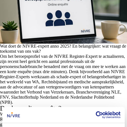
Wat doet de NIVRE-expert anno 2025? En belangrijker: wat vraagt de
toekomst van ons vak?
Om het beroepsprofiel van de NIVRE Register-Expert te actualiseren,
zijn recent heel gericht een aantal professionals uit de
personenschadebranche benaderd met de vraag om mee te werken aan
een korte enquête (max drie minuten). Denk bijvoorbeeld aan NIVRE
Register-Experts werkzaam als schade-expert of belangenbehartiger in
het werkveld van WA, Rechtsbijstand en medische aansprakelijkheid,
aan de advocatuur of aan vertegenwoordigers van ketenpartners
waaronder het Verbond van Verzekeraars, Branchevereniging NLE,
FNV, Slachtofferhulp Nederland en de Nederlandse Politiebond
(NPB).
Doel van die enquête?
Wat het doel is van die enquête? Om de kwaliteit van de NIVRE
Register-Expert hoog te houden streven wij naar een helder en breed
gedragen beroepsprofiel dat aansluit op de praktijk én op toekomstige