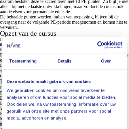
daarom besloten deze te accrediteren met
10 PE-punten
. Zo blijf je niet
alleen bij met de laatste ontwikkelingen, maar voldoet de cursus ook
aan de eisen voor permanente educatie.
De behaalde punten worden, indien van toepassing, blijven bij de
overgang naar de volgende PE-periode meegenomen en komen niet te
vervallen.
Opzet van de cursus
De cursus bestaat uit twee klassikale bijeenkomsten, waarin zowel de
theorie als de praktijk centraal staan:
Bijeenkomst A:
het onderzoeksproces en ethische dilemma’s
Bijeenkomst B:
de afwikkeling van fraudezaken, juridische procedures
en hun maatschappelijke impact
Toestemming
Details
Over
De bijeenkomsten worden op locatie verzorgd en zijn toegankelijk
voor maximaal 25 deelnemers per sessie – dit waarborgt voldoende
ruimte voor interactie en diepgang.
Kosten en inschrijving
Deze website maakt gebruik van cookies
Deelname aan beide bijeenkomsten kost
€ 819 (vrijgesteld van btw)
.
We gebruiken cookies om ons websiteverkeer te
Dit bedrag is inclusief:
analyseren of om functies voor social media te bieden.
Deskundige begeleiding door ervaren docenten
Locatiekosten
Ook delen we, na uw toestemming, informatie over uw
Verwerking van resultaten en nakijkwerk
gebruik van onze site met onze partners voor social
Een officieel certificaat
media, adverteren en analyse.
Met een tarief van € 81 per PE-punt is dit een waardevolle investering
in je vakbekwaamheid.